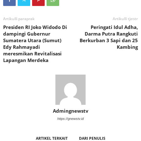
Artikulli paraprak
Artikulli tjetër
Presiden RI Joko Widodo Di
Peringati Idul Adha,
dampingi Gubernur
Darma Putra Rangkuti
Sumatera Utara (Sumut)
Berkurban 3 Sapi dan 25
Edy Rahmayadi
Kambing
meresmikan Revitalisasi
Lapangan Merdeka
Admingnewstv
https://gnewstv.id
ARTIKEL TERKAIT
DARI PENULIS