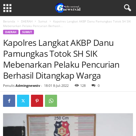
Beranda
DAERAH
Sumut
Kapolres Langkat AKBP Danu Pamungkas Totok SH SIK
Mebenarkan Pelaku Pencurian Berhasil...
DAERAH
SUMUT
Kapolres Langkat AKBP Danu
Pamungkas Totok SH SIK
Mebenarkan Pelaku Pencurian
Berhasil Ditangkap Warga
Penulis
Admingnewstv
-
18:01 8-Jul-2022
128
0