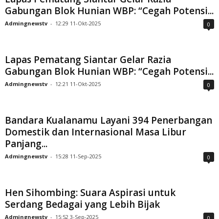
Gabungan Blok Hunian WBP: “Cegah Potensi...
Admingnewstv
-
12:29 11-Okt-2025
0
Lapas Pematang Siantar Gelar Razia
Gabungan Blok Hunian WBP: “Cegah Potensi...
Admingnewstv
-
12:21 11-Okt-2025
0
Bandara Kualanamu Layani 394 Penerbangan
Domestik dan Internasional Masa Libur
Panjang...
Admingnewstv
-
15:28 11-Sep-2025
0
Hen Sihombing: Suara Aspirasi untuk
Serdang Bedagai yang Lebih Bijak
Admingnewstv
-
15:52 3-Sep-2025
0