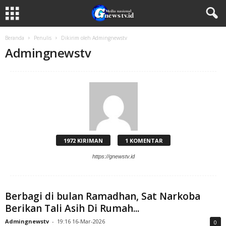
Beranda
Penulis
Dikirim oleh Admingnewstv
Admingnewstv
1972 KIRIMAN
1 KOMENTAR
https://gnewstv.id
Berbagi di bulan Ramadhan, Sat Narkoba
Berikan Tali Asih Di Rumah...
Admingnewstv
-
19:16 16-Mar-2026
0