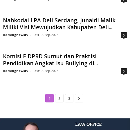
Nahkodai LPA Deli Serdang, Junaidi Malik
Miliki Visi Mewujudkan Kabupaten Deli...
Admingnewstv
-
13:41 2-Sep-2025
0
Komisi E DPRD Sumut dan Praktisi
Pendidikan Angkat Isu Bullying di...
Admingnewstv
-
13:03 2-Sep-2025
0
1
2
3