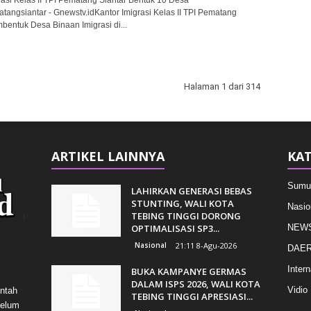
angsiantar - Gnewstv.idKantor Imigrasi Kelas II TPI Pematang
bentuk Desa Binaan Imigrasi di...
Halaman 1 dari 314
ARTIKEL LAINNYA
KAT
Sumu
LAHIRKAN GENERASI BEBAS
STUNTING, WALI KOTA
Nasio
TEBING TINGGI DORONG
OPTIMALISASI SP3...
NEW
Nasional
21:11 8-Agu-2026
DAE
Intern
BUKA KAMPANYE GERMAS
DALAM ISPS 2026, WALI KOTA
Vidio
intah
TEBING TINGGI APRESIASI...
belum