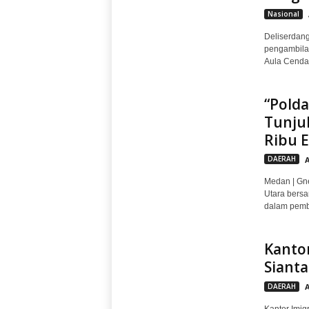
Nasional
‎‎Deliserda
pengambilan
Aula Cendan
“Pold
Tunjuk
Ribu E
DAERAH
Medan | Gne
Utara bers
dalam pembe
Kantor
Sianta
DAERAH
Kantor Imig