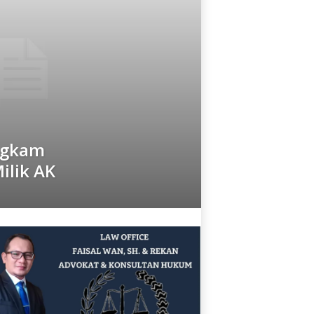
ngkam
ilik AK