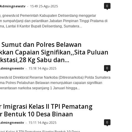
0
Admingnewstv
-
15:49 25-Agu-2025
ng, gnewstv.id Pemerintah Kabupaten Deliserdang menggelar
 sumpah/janji dan pelantikan Jabatan Pimpinan Tinggi Pratama di
a, Lantai II Kantor Bupati Deliserdang, Sumatera...
a Sumut dan Polres Belawan
kan Capaian Signifikan,,Sita Puluan
kstasi,28 Kg Sabu dan...
0
Admingnewstv
-
15:18 14-Agu-2025
wstv.id Direktorat Reserse Narkoba (Ditresnarkoba) Polda Sumatera
ama Polres Pelabuhan Belawan menunjukkan capaian signifikan
rantasan narkoba sepanjang 1 Januari hingga...
 Imigrasi Kelas II TPI Pematang
r Bentuk 10 Desa Binaan
0
Admingnewstv
-
15:11 14-Agu-2025
rasi Kelas II TPI Pematang Siantar Bentuk 10 Desa