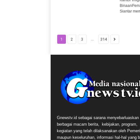
BinaanPemat
Siantar mem
...
1
2
3
314
Gnewstv.id sebagai sarana menyebarluaskan
berbagai macam berita, kebijakan, program,
kegiatan yang telah dilaksanakan oleh Pemer
maupun keseluruhan, informasi hal-hal yang 