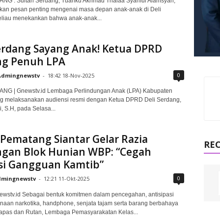
NG : Sultan Serdang, Tuanku Akhmad Thalaa Syariful Alamsyah,
an pesan penting mengenai masa depan anak-anak di Deli
eliau menekankan bahwa anak-anak...
Serdang Sayang Anak! Ketua DPRD
g Penuh LPA
0
Admingnewstv
-
18:42 18-Nov-2025
NG | Gnewstv.id Lembaga Perlindungan Anak (LPA) Kabupaten
ng melaksanakan audiensi resmi dengan Ketua DPRD Deli Serdang,
, S.H, pada Selasa...
Pematang Siantar Gelar Razia
RE
gan Blok Hunian WBP: “Cegah
si Gangguan Kamtib”
0
mingnewstv
-
12:21 11-Okt-2025
newstv.id Sebagai bentuk komitmen dalam pencegahan, antisipasi
aan narkotika, handphone, senjata tajam serta barang berbahaya
Lapas dan Rutan, Lembaga Pemasyarakatan Kelas...