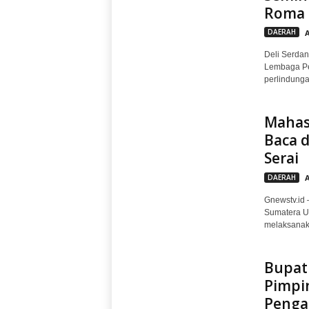
Roma P
DAERAH
Deli Serdan
Lembaga Per
perlindunga
Mahas
Baca d
Serai
DAERAH
Gnewstv.id 
Sumatera U
melaksanaka
Bupati
Pimpi
Penga