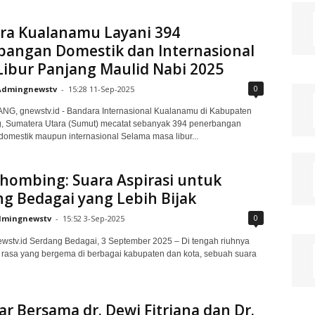
ra Kualanamu Layani 394
bangan Domestik dan Internasional
Libur Panjang Maulid Nabi 2025
0
Admingnewstv
-
15:28 11-Sep-2025
G, gnewstv.id - Bandara Internasional Kualanamu di Kabupaten
g, Sumatera Utara (Sumut) mecatat sebanyak 394 penerbangan
k domestik maupun internasional Selama masa libur...
hombing: Suara Aspirasi untuk
g Bedagai yang Lebih Bijak
0
mingnewstv
-
15:52 3-Sep-2025
ewstv.id Serdang Bedagai, 3 September 2025 – Di tengah riuhnya
k rasa yang bergema di berbagai kabupaten dan kota, sebuah suara
r Bersama dr. Dewi Fitriana dan Dr.