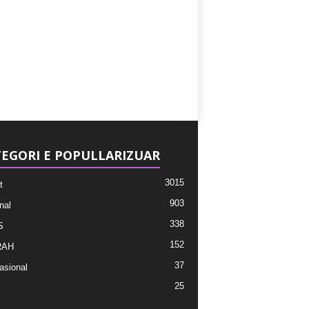
EGORI E POPULLARIZUAR
3015
t
903
nal
338
S
152
RAH
37
asional
25