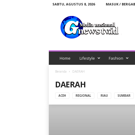
SABTU, AGUSTUS 8, 2026
MASUK / BERGA
G
n
e
w
s
t
v
.
Home
Lifestyle
Fashion
i
d
Beranda
DAERAH
DAERAH
ACEH
REGIONAL
RIAU
SUMBAR