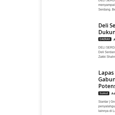
DELI SERDA
menyampaik
Serdang. B
Deli 
Dukun
DAERAH
DELI SERDA
Deli Serda
Zakki Shahri
Lapas 
Gabun
Poten
Sumut
Ad
Siantar | G
penyalahgun
lainnya di 