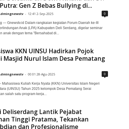
utra: Gen Z Bebas Bullying di...
0
Admingnewstv
-
12:41 2-Sep-2025
g — Gnewstv.id Dalam rangkaian kegiatan Forum Daerah ke-III
lindungan Anak (LPA) Kabupaten Deli Serdang, digelar seminar
n anak dengan tema "Bersahabat di...
iswa KKN UINSU Hadirkan Pojok
i Masjid Nurul Islam Desa Pematang
0
Admingnewstv
-
00:01 28-Agu-2025
– Mahasiswa Kuliah Kerja Nyata (KKN) Universitas Islam Negeri
tara (UINSU) Tahun 2025 kelompok Desa Pematang Serai
n salah satu program kerja...
 Deliserdang Lantik Pejabat
nan Tinggi Pratama, Tekankan
bdian dan Profesionalisme