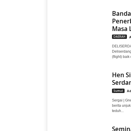
Banda
Pener
Masa 
DAERAH
DELISERDAN
Deliserdan
(flight) bai
Hen Si
Serdan
Sumut
Ad
Sergai | Gn
berita unju
teduh...
Semina