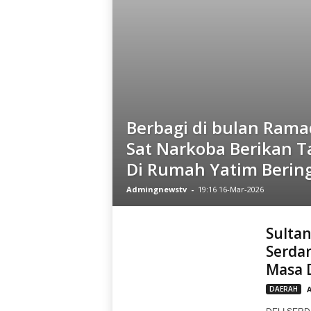
Berbagi di bulan Ram
Sat Narkoba Berikan Ta
Di Rumah Yatim Berin
Admingnewstv
-
19:16 16-Mar-2026
Sultan
Serda
Masa 
DAERAH