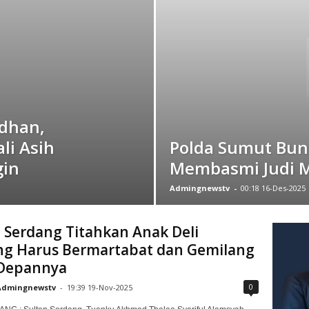
adhan,
li Asih
Polda Sumut Bu
gin
Membasmi Judi M
Admingnewstv
-
00:18 16-Des-2025
 Serdang Titahkan Anak Deli
ng Harus Bermartabat dan Gemilang
Depannya
0
Admingnewstv
-
19:39 19-Nov-2025