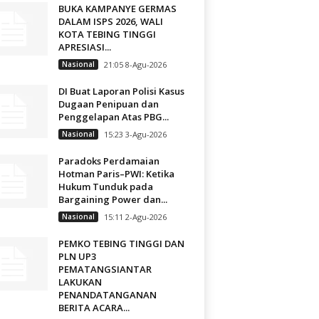
BUKA KAMPANYE GERMAS
DALAM ISPS 2026, WALI
KOTA TEBING TINGGI
APRESIASI...
Nasional
21:05 8-Agu-2026
DI Buat Laporan Polisi Kasus
Dugaan Penipuan dan
Penggelapan Atas PBG...
Nasional
15:23 3-Agu-2026
Paradoks Perdamaian
Hotman Paris–PWI: Ketika
Hukum Tunduk pada
Bargaining Power dan...
Nasional
15:11 2-Agu-2026
PEMKO TEBING TINGGI DAN
PLN UP3
PEMATANGSIANTAR
LAKUKAN
PENANDATANGANAN
BERITA ACARA...