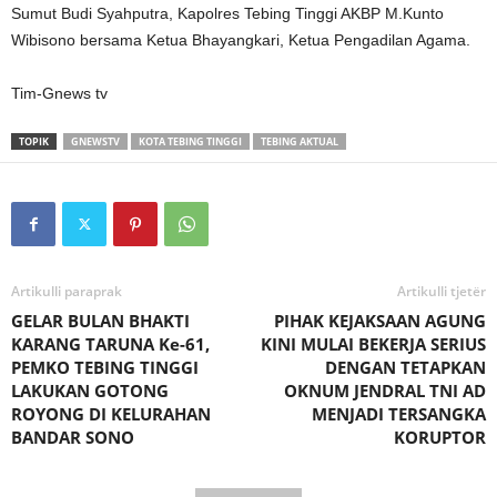
Sumut Budi Syahputra, Kapolres Tebing Tinggi AKBP M.Kunto
Wibisono bersama Ketua Bhayangkari, Ketua Pengadilan Agama.
Tim-Gnews tv
TOPIK
GNEWSTV
KOTA TEBING TINGGI
TEBING AKTUAL
Artikulli paraprak
Artikulli tjetër
GELAR BULAN BHAKTI
PIHAK KEJAKSAAN AGUNG
KARANG TARUNA Ke-61,
KINI MULAI BEKERJA SERIUS
PEMKO TEBING TINGGI
DENGAN TETAPKAN
LAKUKAN GOTONG
OKNUM JENDRAL TNI AD
ROYONG DI KELURAHAN
MENJADI TERSANGKA
BANDAR SONO
KORUPTOR