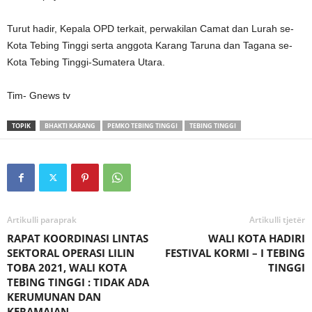
Turut hadir, Kepala OPD terkait, perwakilan Camat dan Lurah se-
Kota Tebing Tinggi serta anggota Karang Taruna dan Tagana se-
Kota Tebing Tinggi-Sumatera Utara.
Tim- Gnews tv
TOPIK
BHAKTI KARANG
PEMKO TEBING TINGGI
TEBING TINGGI
Artikulli paraprak
Artikulli tjetër
RAPAT KOORDINASI LINTAS
WALI KOTA HADIRI
SEKTORAL OPERASI LILIN
FESTIVAL KORMI – I TEBING
TOBA 2021, WALI KOTA
TINGGI
TEBING TINGGI : TIDAK ADA
KERUMUNAN DAN
KERAMAIAN .