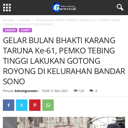
Beranda
DAERAH
GELAR BULAN BHAKTI KARANG TARUNA Ke-61, PEMKO TEBING
TINGGI LAKUKAN GOTONG ROYONG...
DAERAH
SUMUT
GELAR BULAN BHAKTI KARANG
TARUNA Ke-61, PEMKO TEBING
TINGGI LAKUKAN GOTONG
ROYONG DI KELURAHAN BANDAR
SONO
Penulis
Admingnewstv
-
19:04 11-Des-2021
123
0