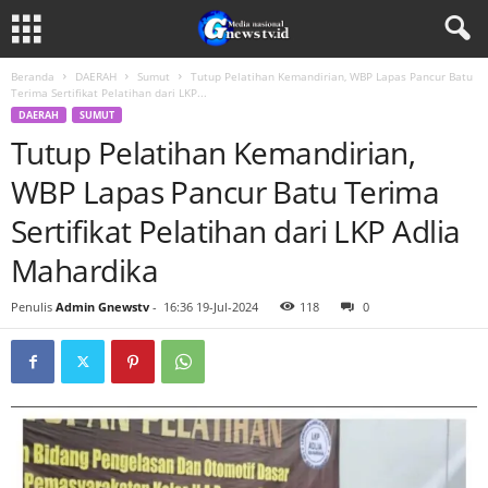
Beranda
DAERAH
Sumut
Tutup Pelatihan Kemandirian, WBP Lapas Pancur Batu
Terima Sertifikat Pelatihan dari LKP...
DAERAH
SUMUT
Tutup Pelatihan Kemandirian,
WBP Lapas Pancur Batu Terima
Sertifikat Pelatihan dari LKP Adlia
Mahardika
Penulis
Admin Gnewstv
-
16:36 19-Jul-2024
118
0