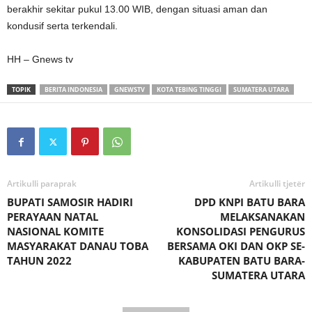
berakhir sekitar pukul 13.00 WIB, dengan situasi aman dan
kondusif serta terkendali.
HH – Gnews tv
TOPIK
BERITA INDONESIA
GNEWSTV
KOTA TEBING TINGGI
SUMATERA UTARA
Artikulli paraprak
Artikulli tjetër
BUPATI SAMOSIR HADIRI
DPD KNPI BATU BARA
PERAYAAN NATAL
MELAKSANAKAN
NASIONAL KOMITE
KONSOLIDASI PENGURUS
MASYARAKAT DANAU TOBA
BERSAMA OKI DAN OKP SE-
TAHUN 2022
KABUPATEN BATU BARA-
SUMATERA UTARA