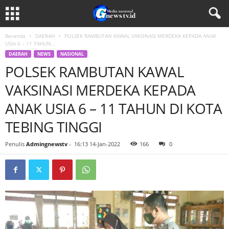
Beranda
DAERAH
POLSEK RAMBUTAN KAWAL VAKSINASI MERDEKA KEPADA ANAK
USIA 6 – 11 TAHUN...
DAERAH
NEWS
NASIONAL
POLSEK RAMBUTAN KAWAL
VAKSINASI MERDEKA KEPADA
ANAK USIA 6 – 11 TAHUN DI KOTA
TEBING TINGGI
Penulis
Admingnewstv
-
16:13 14-Jan-2022
166
0