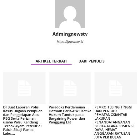
Admingnewstv
https://gnewstv.id
ARTIKEL TERKAIT
DARI PENULIS
DI Buat Laporan Polisi
Paradoks Perdamaian
PEMKO TEBING TINGGI
Kasus Dugaan Penipuan
Hotman Paris–PWI: Ketika
DAN PLN UP3
dan Penggelapan Atas
Hukum Tunduk pada
PEMATANGSIANTAR
PBG Serta Perizinan
Bargaining Power dan
LAKUKAN
usaha Palsu Kandang
Panggung Elit
PENANDATANGANAN
Ternak Ayam Petelur di
BERITA ACARA EFISIENSI
Paluh Sibaji Pantai
DAYA, HEMAT
Labu,...
ANGGARAN RATUSAN
JUTA PER BULAN