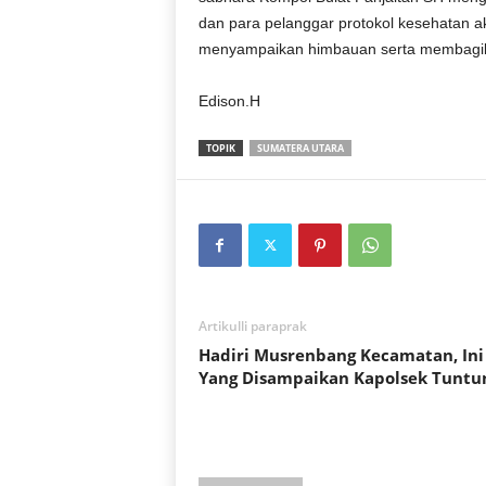
dan para pelanggar protokol kesehatan ak
menyampaikan himbauan serta membagik
Edison.H
TOPIK
SUMATERA UTARA
Artikulli paraprak
Hadiri Musrenbang Kecamatan, Ini
Yang Disampaikan Kapolsek Tuntu