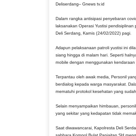
Deliserdang– Gnews tv.id
Dalam rangka antisipasi penyebaran covid
laksanakan Operasi Yustisi pendisiplinan 
Deli Serdang, Kamis (24/02/2022) pagi.
Adapun pelaksanaan patroli yustisi ini dil
siang hingga di malam hari. Seperti halnya
mobile dengan menggunakan kendaraan rod
Terpantau oleh awak media, Personil yan
berdialog kepada warga masyarakat. Dal
mematuhi protokol kesehatan yang sudah 
Selain menyampaikan himbauan, personil
yang sekitar yang kedapatan tidak memak
Saat diwawancarai, Kapolresta Deli Serda
sabhara Kompol Bulat Panjaitan SH mengat