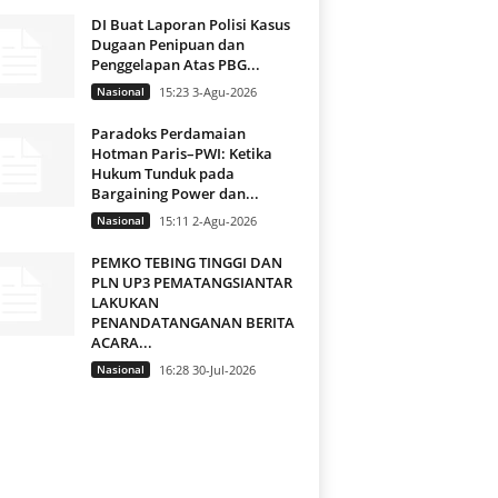
DI Buat Laporan Polisi Kasus
Dugaan Penipuan dan
Penggelapan Atas PBG...
Nasional
15:23 3-Agu-2026
Paradoks Perdamaian
Hotman Paris–PWI: Ketika
Hukum Tunduk pada
Bargaining Power dan...
Nasional
15:11 2-Agu-2026
PEMKO TEBING TINGGI DAN
PLN UP3 PEMATANGSIANTAR
LAKUKAN
PENANDATANGANAN BERITA
ACARA...
Nasional
16:28 30-Jul-2026