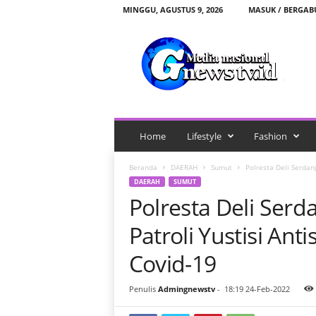
MINGGU, AGUSTUS 9, 2026
MASUK / BERGA
G
n
e
w
s
t
v
.
Home
Lifestyle
Fashion
i
d
Beranda
DAERAH
Sumut
Polresta Deli Serdan
DAERAH
SUMUT
Polresta Deli Ser
Patroli Yustisi An
Covid-19
Penulis
Admingnewstv
-
18:19 24-Feb-2022