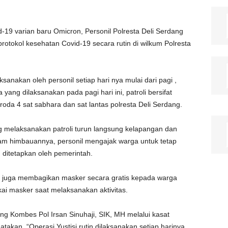
-19 varian baru Omicron, Personil Polresta Deli Serdang
protokol kesehatan Covid-19 secara rutin di wilkum Polresta
aksanakan oleh personil setiap hari nya mulai dari pagi ,
 yang dilaksanakan pada pagi hari ini, patroli bersifat
a 4 sat sabhara dan sat lantas polresta Deli Serdang.
g melaksanakan patroli turun langsung kelapangan dan
am himbauannya, personil mengajak warga untuk tetap
ditetapkan oleh pemerintah.
 juga membagikan masker secara gratis kepada warga
ai masker saat melaksanakan aktivitas.
ng Kombes Pol Irsan Sinuhaji, SIK, MH melalui kasat
akan, “Operasi Yustisi rutin dilaksanakan setiap harinya,