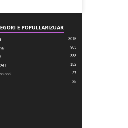
EGORI E POPULLARIZUAR
3015
t
903
nal
338
S
152
RAH
37
asional
25