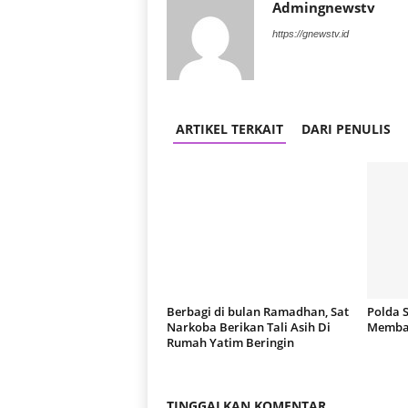
Admingnewstv
https://gnewstv.id
ARTIKEL TERKAIT
DARI PENULIS
Berbagi di bulan Ramadhan, Sat
Polda 
Narkoba Berikan Tali Asih Di
Membas
Rumah Yatim Beringin
TINGGALKAN KOMENTAR