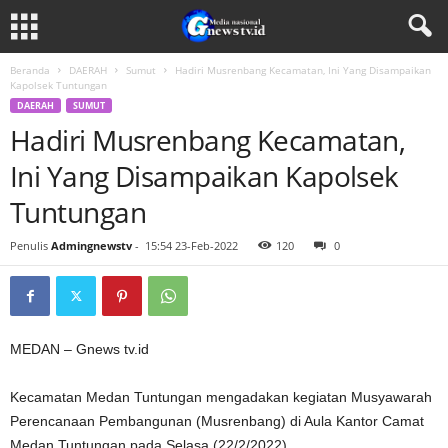
Beranda
DAERAH
Sumut
Hadiri Musrenbang Kecamatan, Ini Yang Disampaikan
Kapolsek Tuntungan
DAERAH
SUMUT
Hadiri Musrenbang Kecamatan,
Ini Yang Disampaikan Kapolsek
Tuntungan
Penulis
Admingnewstv
-
15:54 23-Feb-2022
120
0
MEDAN – Gnews tv.id
Kecamatan Medan Tuntungan mengadakan kegiatan Musyawarah
Perencanaan Pembangunan (Musrenbang) di Aula Kantor Camat
Medan Tuntungan pada Selasa (22/2/2022).