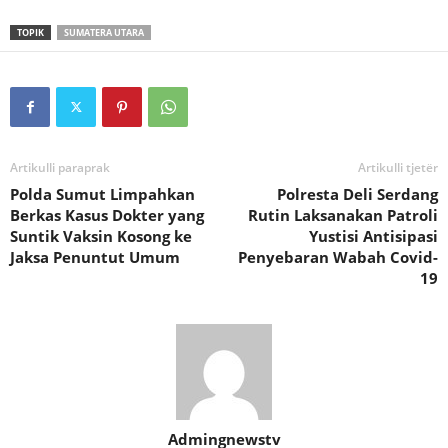
TOPIK
SUMATERA UTARA
Artikulli paraprak
Artikulli tjetër
Polda Sumut Limpahkan
Polresta Deli Serdang
Berkas Kasus Dokter yang
Rutin Laksanakan Patroli
Suntik Vaksin Kosong ke
Yustisi Antisipasi
Jaksa Penuntut Umum
Penyebaran Wabah Covid-
19
Admingnewstv