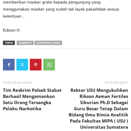
memberikan masker gratis kepada pengunjung yang
menggunakan masker yang sudah tak layak pakai/tidak sesuai
ketentuan…
Edison.H
TOPIK
GNEWSTV
SUMATERA UTARA
Artikulli paraprak
Artikulli tjetër
Tim Reskrim Polsek Stabat
Rektor USU Mengukuhkan
Berhasil Mengamankan
Rikson Asman Fertiles
Satu Orang Tersangka
Siburian Ph.D Sebagai
Pelaku Narkotika
Guru Besar Tetap Dalam
Bidang Ilmu Kimia Analitik
Pada Fakultas MIPA ( USU )
Universitas Sumatera