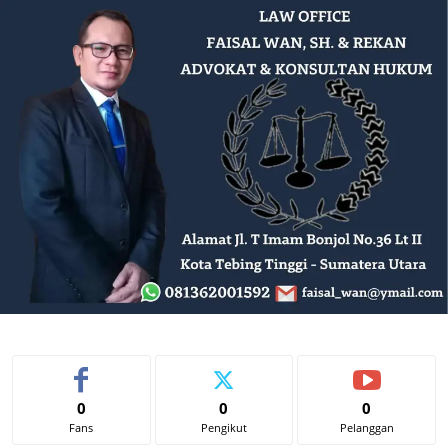
0
0
0
Fans
Pengikut
Pelanggan