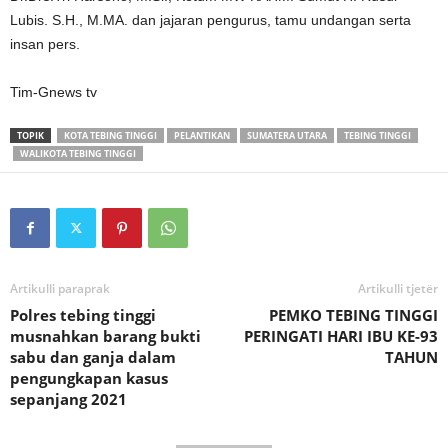
Lubis. S.H., M.MA. dan jajaran pengurus, tamu undangan serta
insan pers.
Tim-Gnews tv
TOPIK
KOTA TEBING TINGGI
PELANTIKAN
SUMATERA UTARA
TEBING TINGGI
WALIKOTA TEBING TINGGI
Artikulli paraprak
Artikulli tjetër
Polres tebing tinggi
PEMKO TEBING TINGGI
musnahkan barang bukti
PERINGATI HARI IBU KE-93
sabu dan ganja dalam
TAHUN
pengungkapan kasus
sepanjang 2021