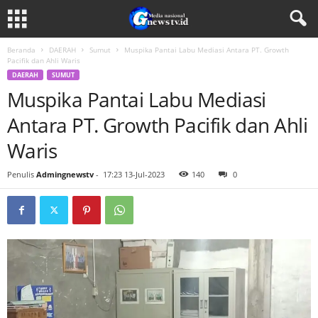
Beranda
DAERAH
Sumut
Muspika Pantai Labu Mediasi Antara PT. Growth
Pacifik dan Ahli Waris
DAERAH
SUMUT
Muspika Pantai Labu Mediasi
Antara PT. Growth Pacifik dan Ahli
Waris
Penulis
Admingnewstv
-
17:23 13-Jul-2023
140
0