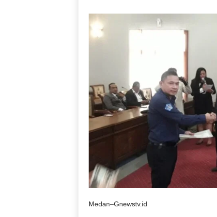
Medan–Gnewstv.id