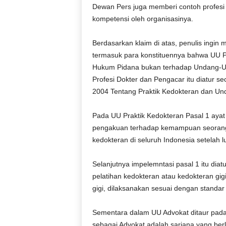
Dewan Pers juga memberi contoh profesi 
kompetensi oleh organisasinya.
Berdasarkan klaim di atas, penulis ingi
termasuk para konstituennya bahwa UU Pe
Hukum Pidana bukan terhadap Undang-U
Profesi Dokter dan Pengacar itu diatur 
2004 Tentang Praktik Kedokteran dan U
Pada UU Praktik Kedokteran Pasal 1 ayat (
pengakuan terhadap kemampuan seorang d
kedokteran di seluruh Indonesia setelah lu
Selanjutnya impelemntasi pasal 1 itu diat
pelatihan kedokteran atau kedokteran gi
gigi, dilaksanakan sesuai dengan standar 
Sementara dalam UU Advokat ditaur pada 
sebagai Advokat adalah sarjana yang berl