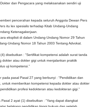
Dokter dan Pengacara yang melaksanakan sendiri uji
n memberi pencerahan kepada seluruh Anggota Dewan Pers
rs itu lex spesialis terhadap Kitab Undang-Undang
ndang Ketenagakerjaan.
secara eksplisit di dalam Undang-Undang Nomor 29 Tahun
ndang-Undang Nomor 18 Tahun 2003 Tentang Advokat.
4) disebutkan : “Sertifikat kompetensi adalah surat tanda
okter atau dokter gigi untuk menjalankan praktik
lus uji kompetensi.”
ur pada pasal Pasal 27 yang berbunyi : “Pendidikan dan
gi, untuk memberikan kompetensi kepada dokter atau dokter
pendidikan profesi kedokteran atau kedokteran gigi.”
Pasal 2 ayat (1) disebutkan : “Yang dapat diangkat
atar belakang pendidikan tinggi hukum dan setelah