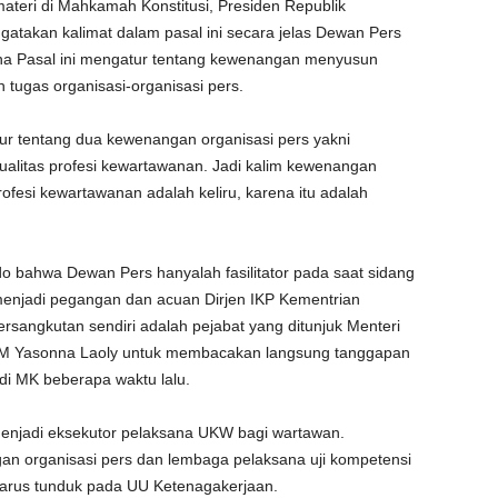
ateri di Mahkamah Konstitusi, Presiden Republik
atakan kalimat dalam pasal ini secara jelas Dewan Pers
arena Pasal ini mengatur tentang kewenangan menyusun
 tugas organisasi-organisasi pers.
tur tentang dua kewenangan organisasi pers yakni
alitas profesi kewartawanan. Jadi kalim kewenangan
ofesi kewartawanan adalah keliru, karena itu adalah
o bahwa Dewan Pers hanyalah fasilitator pada saat sidang
 menjadi pegangan dan acuan Dirjen IKP Kementrian
angkutan sendiri adalah pejabat yang ditunjuk Menteri
M Yasonna Laoly untuk membacakan langsung tanggapan
di MK beberapa waktu lalu.
menjadi eksekutor pelaksana UKW bagi wartawan.
 organisasi pers dan lembaga pelaksana uji kompetensi
 harus tunduk pada UU Ketenagakerjaan.