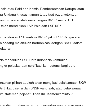
nesia atau Polri dan Komisi Pemberantasan Korupsi atau
ng-Undang khusus namun tetap taat pada ketentuan
kasi profesi adalah kewenangan BNSP sesuai UU
telah mendirikan LSP Polri dan LSP KPK.
h mendirikan LSP melalui BNSP yakni LSP Pengacara
uga sedang melakukan harmonisasi dengan BNSP dalam
dokteran.
esia mendirikan LSP Pers Indonesia kemudian
gka pelaskanaan sertifikasi kompetensi bagi pers
ntukan pilihan apakah akan mengikuti pelaksanaan SKW
ertifikat Lisensi dari BNSP yang sah, atau pelaksanaan
aim statemen pejabat Dirjen IKP Kemenkominfo ?
n yang diatur dalam peraturan perundang-undangan maka