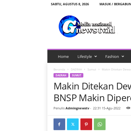
SABTU, AGUSTUS 8, 2026
MASUK / BERGABU
G
n
e
w
s
t
v
.
Home
Lifestyle
Fashion
i
d
Beranda
DAERAH
Sumut
Makin Ditekan Dewan
DAERAH
SUMUT
Makin Ditekan Dew
BNSP Makin Diper
Penulis
Admingnewstv
-
22:31 15-Agu-2022