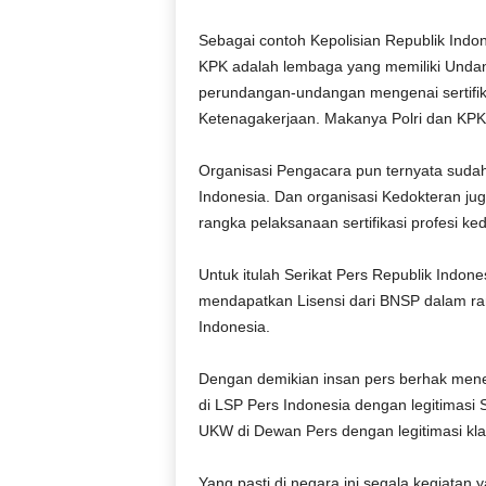
Sebagai contoh Kepolisian Republik Indo
KPK adalah lembaga yang memiliki Unda
perundangan-undangan mengenai sertifi
Ketenagakerjaan. Makanya Polri dan KPK 
Organisasi Pengacara pun ternyata suda
Indonesia. Dan organisasi Kedokteran j
rangka pelaksanaan sertifikasi profesi ke
Untuk itulah Serikat Pers Republik Indon
mendapatkan Lisensi dari BNSP dalam ran
Indonesia.
Dengan demikian insan pers berhak mene
di LSP Pers Indonesia dengan legitimasi S
UKW di Dewan Pers dengan legitimasi kl
Yang pasti di negara ini segala kegiata