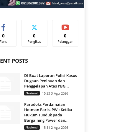
0
0
0
Fans
Pengikut
Pelanggan
ENT POSTS
DI Buat Laporan Polisi Kasus
Dugaan Penipuan dan
Penggelapan Atas PBG...
Nasional
15:23 3-Agu-2026
Paradoks Perdamaian
Hotman Paris–PWI: Ketika
Hukum Tunduk pada
Bargaining Power dan...
Nasional
15:11 2-Agu-2026