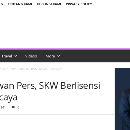
NG
TENTANG KAMI
HUBUNGI KAMI
PRIVACY POLICY
Travel
Videos
More
 Pers, SKW Berlisensi BNSP Makin Dipercaya
an Pers, SKW Berlisensi
caya
141
0