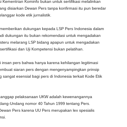
 Kementrian Kominfo bukan untuk sertifikasi melalinkan
yang disiarkan Dewan Pers tanpa konfirmasi itu pun beredar
anggar kode etik jurnalistik.
o memberikan dukungan kepada LSP Pers Indonesia dalam
Jadi dukungan itu bukan rekomendasi untuk mengadakan
usteru melarang LSP bidang apapun untuk mengadakan
rtifikasi dan Uji Kompetensi bukan pelatihan.
insan pers bahwa hanya karena kehilangan legitimasi
mbuat siaran pers dengan mengenyampingkan prinsip
sangat esensial bagi pers di Indonesia terkait Kode Etik
enganggap pelaksanaan UKW adalah kewenangannya
Undang-Undang nomor 40 Tahun 1999 tentang Pers.
ewan Pers karena UU Pers merupakan lex spesialis
nsi.