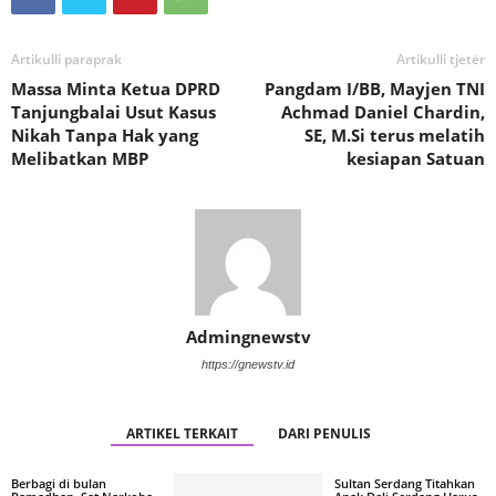
Artikulli paraprak
Artikulli tjetër
Massa Minta Ketua DPRD
Pangdam I/BB, Mayjen TNI
Tanjungbalai Usut Kasus
Achmad Daniel Chardin,
Nikah Tanpa Hak yang
SE, M.Si terus melatih
Melibatkan MBP
kesiapan Satuan
Admingnewstv
https://gnewstv.id
ARTIKEL TERKAIT
DARI PENULIS
Berbagi di bulan
Sultan Serdang Titahkan