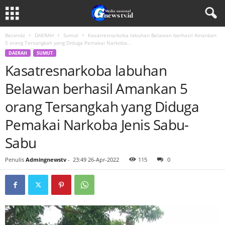
Beranda
DAERAH
Sumut
Kasatresnarkoba labuhan Belawan berhasil Amankan
5 orang Tersangkah yang Diduga Pemakai Narkoba...
DAERAH
SUMUT
Kasatresnarkoba labuhan
Belawan berhasil Amankan 5
orang Tersangkah yang Diduga
Pemakai Narkoba Jenis Sabu-
Sabu
Penulis
Admingnewstv
-
23:49 26-Apr-2022
115
0