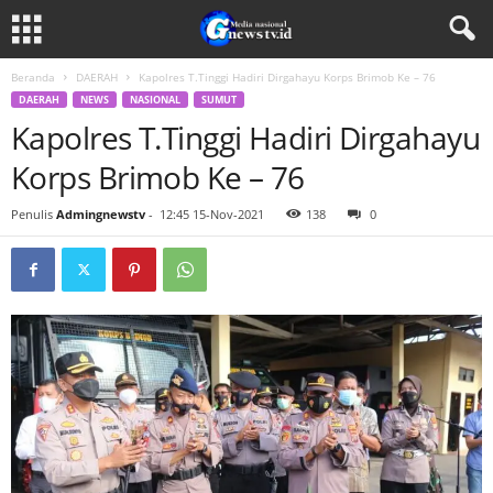
Beranda
DAERAH
Kapolres T.Tinggi Hadiri Dirgahayu Korps Brimob Ke – 76
DAERAH
NEWS
NASIONAL
SUMUT
Kapolres T.Tinggi Hadiri Dirgahayu
Korps Brimob Ke – 76
Penulis
Admingnewstv
-
12:45 15-Nov-2021
138
0