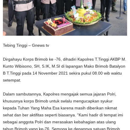
Tebing Tinggi – Gnews tv
Dirgahayu Korps Brimob ke -76, dihadiri Kapolres T.Tinggi AKBP M.
Kunto Wibisono, SH, S.IK, M.SI di lapangan Mako Brimob Batalyon
B T.Tinggi pada 14 November 2021 sekira pukul 08.00 wib waktu
setempat.
Dalam sambutannya, Kapolres mengajak semua jajaran Polri,
khususnya korps Brimob untuk swlalu mengucapkan syukur
kepada Tuhan Yang Maha Esa karena masih diberikan nikmat
sehat dan ber aktifitas seperti biasanya. “Kami hadir di tempat imi
sebagai anggota Polri dan merasakan kebahagian atas ulang
tahun Brimob yang ke-76. Semoga ke depannya satuan Brimob