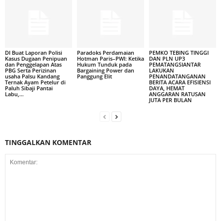
DI Buat Laporan Polisi
Paradoks Perdamaian
PEMKO TEBING TINGGI
Kasus Dugaan Penipuan
Hotman Paris–PWI: Ketika
DAN PLN UP3
dan Penggelapan Atas
Hukum Tunduk pada
PEMATANGSIANTAR
PBG Serta Perizinan
Bargaining Power dan
LAKUKAN
usaha Palsu Kandang
Panggung Elit
PENANDATANGANAN
Ternak Ayam Petelur di
BERITA ACARA EFISIENSI
Paluh Sibaji Pantai
DAYA, HEMAT
Labu,...
ANGGARAN RATUSAN
JUTA PER BULAN
TINGGALKAN KOMENTAR