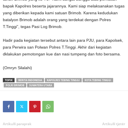
bapak Kapolres beserta jajarannya. Kami siap melaksanakan tugas
yang diberikan kepada kami satuan Brimob. Karena kedudukan
batalyon Brimob adalah orang yang terdekat dengan Polres
T.Tinggi”, tegas Pasi Log Brimob.
Hadir pada kegiatan tersebut antara lain para PJU, para Kapolsek,
para Perwira san Polwan Polres T.Tinggi. Akhir dari kegiatan
dklakukan pemotongan kue dan nasi tumpeng dan foto bersama.
(Omryn Silalahi)
TOPIK
BERITA INDONESIA
KAPOLRES TEBING TINGGI
KOTA TEBING TINGGI
POLRI BRIMOB
SUMATERA UTARA
Artikulli paraprak
Artikulli tjetër