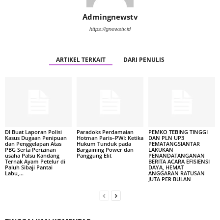
Admingnewstv
https://gnewstv.id
ARTIKEL TERKAIT
DARI PENULIS
DI Buat Laporan Polisi
Paradoks Perdamaian
PEMKO TEBING TINGGI
Kasus Dugaan Penipuan
Hotman Paris–PWI: Ketika
DAN PLN UP3
dan Penggelapan Atas
Hukum Tunduk pada
PEMATANGSIANTAR
PBG Serta Perizinan
Bargaining Power dan
LAKUKAN
usaha Palsu Kandang
Panggung Elit
PENANDATANGANAN
Ternak Ayam Petelur di
BERITA ACARA EFISIENSI
Paluh Sibaji Pantai
DAYA, HEMAT
Labu,...
ANGGARAN RATUSAN
JUTA PER BULAN