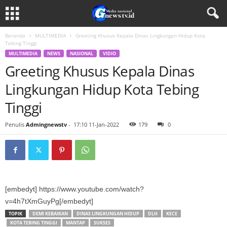
Beranda
MULTIMEDIA
Greeting Khusus Kepala Dinas Lingkungan Hidup Kota
Tebing Tinggi
MULTIMEDIA
NEWS
NASIONAL
VIDIO
Greeting Khusus Kepala Dinas
Lingkungan Hidup Kota Tebing
Tinggi
Penulis
Admingnewstv
-
17:10 11-Jan-2022
179
0
[embedyt] https://www.youtube.com/watch?
v=4h7tXmGuyPg[/embedyt]
TOPIK
DEMI KEBAIKAN
DINAS LINGKUNGAN HIDUP
DLH
KECE
KOTA TEBING TINGGI
MANTAP
SUKSES