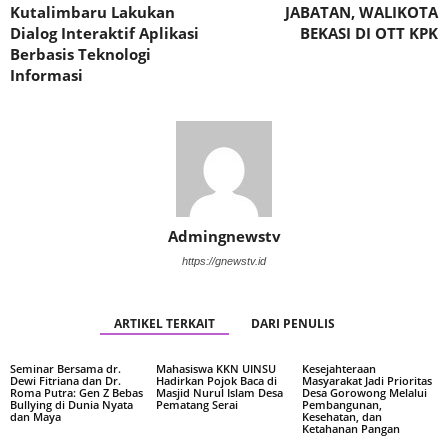
Kutalimbaru Lakukan
JABATAN, WALIKOTA
Dialog Interaktif Aplikasi
BEKASI DI OTT KPK
Berbasis Teknologi
Informasi
Admingnewstv
https://gnewstv.id
ARTIKEL TERKAIT
DARI PENULIS
Seminar Bersama dr.
Mahasiswa KKN UINSU
Kesejahteraan
Dewi Fitriana dan Dr.
Hadirkan Pojok Baca di
Masyarakat Jadi Prioritas
Roma Putra: Gen Z Bebas
Masjid Nurul Islam Desa
Desa Gorowong Melalui
Bullying di Dunia Nyata
Pematang Serai
Pembangunan,
dan Maya
Kesehatan, dan
Ketahanan Pangan