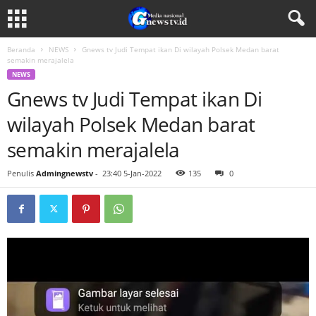
Beranda
NEWS
Gnews tv Judi Tempat ikan Di wilayah Polsek Medan barat
semakin merajalela
NEWS
Gnews tv Judi Tempat ikan Di
wilayah Polsek Medan barat
semakin merajalela
Penulis
Admingnewstv
-
23:40 5-Jan-2022
135
0