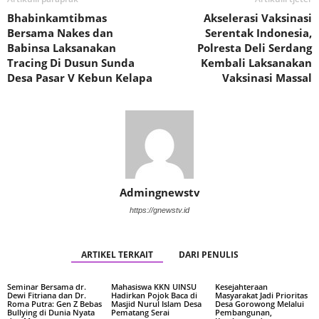
Bhabinkamtibmas
Akselerasi Vaksinasi
Bersama Nakes dan
Serentak Indonesia,
Babinsa Laksanakan
Polresta Deli Serdang
Tracing Di Dusun Sunda
Kembali Laksanakan
Desa Pasar V Kebun Kelapa
Vaksinasi Massal
Admingnewstv
https://gnewstv.id
ARTIKEL TERKAIT
DARI PENULIS
Seminar Bersama dr.
Mahasiswa KKN UINSU
Kesejahteraan
Dewi Fitriana dan Dr.
Hadirkan Pojok Baca di
Masyarakat Jadi Prioritas
Roma Putra: Gen Z Bebas
Masjid Nurul Islam Desa
Desa Gorowong Melalui
Bullying di Dunia Nyata
Pematang Serai
Pembangunan,