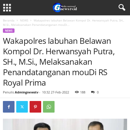
Beranda
NEWS
Wakapolres labuhan Belawan Kompol Dr. Herwansyah Putra, SH.,
M.Si., Melaksanakan Penandatanganan mouDi...
NEWS
Wakapolres labuhan Belawan
Kompol Dr. Herwansyah Putra,
SH., M.Si., Melaksanakan
Penandatanganan mouDi RS
Royal Prima
Penulis
Admingnewstv
-
10:32 27-Feb-2022
188
0