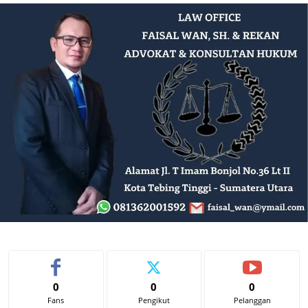
0
0
0
Fans
Pengikut
Pelanggan