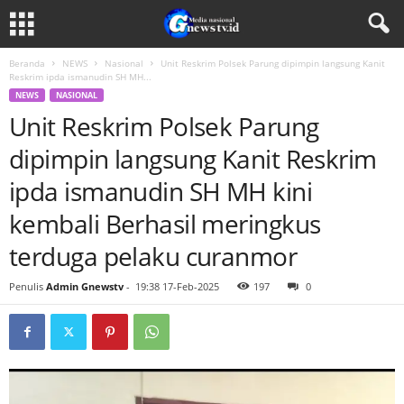
Beranda
NEWS
Nasional
Unit Reskrim Polsek Parung dipimpin langsung Kanit
Reskrim ipda ismanudin SH MH...
NEWS
NASIONAL
Unit Reskrim Polsek Parung
dipimpin langsung Kanit Reskrim
ipda ismanudin SH MH kini
kembali Berhasil meringkus
terduga pelaku curanmor
Penulis
Admin Gnewstv
-
19:38 17-Feb-2025
197
0