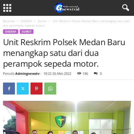
Beranda
DAERAH
Sumut
Unit Reskrim Polsek Medan Baru menangkap satu dari
dua perampok sepeda motor.
DAERAH
SUMUT
Unit Reskrim Polsek Medan Baru
menangkap satu dari dua
perampok sepeda motor.
Penulis
Admingnewstv
-
18:22 26-Mei-2022
196
0