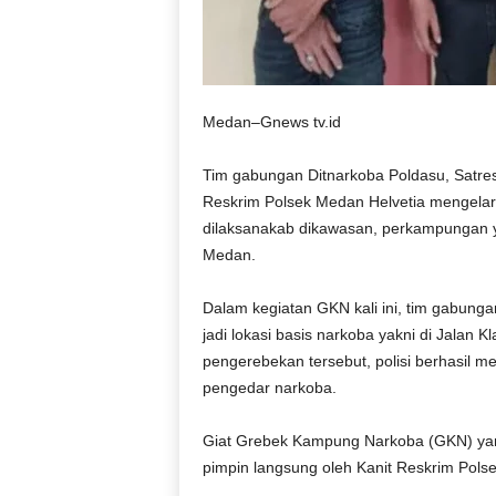
Medan–Gnews tv.id
Tim gabungan Ditnarkoba Poldasu, Satres
Reskrim Polsek Medan Helvetia mengela
dilaksanakab dikawasan, perkampungan ya
Medan.
Dalam kegiatan GKN kali ini, tim gabung
jadi lokasi basis narkoba yakni di Jalan
pengerebekan tersebut, polisi berhasil m
pengedar narkoba.
Giat Grebek Kampung Narkoba (GKN) yang
pimpin langsung oleh Kanit Reskrim Polse