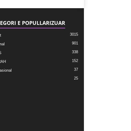
EGORI E POPULLARIZUAR
3015
t
901
nal
338
S
152
RAH
37
asional
25