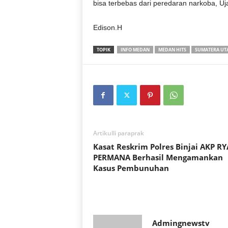
bisa terbebas dari peredaran narkoba, Uja
Edison.H
TOPIK
INFO MEDAN
MEDAN HITS
SUMATERA UT
Artikulli paraprak
Kasat Reskrim Polres Binjai AKP R
PERMANA Berhasil Mengamankan
Kasus Pembunuhan
Admingnewstv