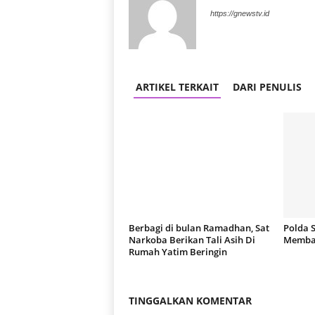
https://gnewstv.id
ARTIKEL TERKAIT
DARI PENULIS
Berbagi di bulan Ramadhan, Sat
Polda 
Narkoba Berikan Tali Asih Di
Membas
Rumah Yatim Beringin
TINGGALKAN KOMENTAR