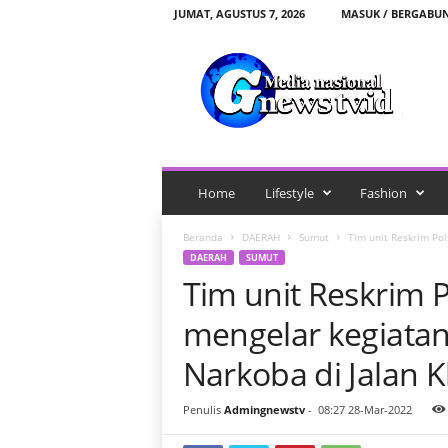
JUMAT, AGUSTUS 7, 2026
MASUK / BERGABU
G
n
e
w
s
t
v
.
Home
Lifestyle
Fashion
i
d
Beranda
DAERAH
Sumut
Tim unit Reskrim Po
DAERAH
SUMUT
Tim unit Reskrim 
mengelar kegiata
Narkoba di Jalan K
Penulis
Admingnewstv
-
08:27 28-Mar-2022