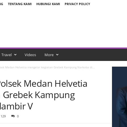
NG
TENTANG KAMI
HUBUNGI KAMI
PRIVACY POLICY
Travel
Videos
More
lsek Medan Helvetia mengelar kegiatan Grebek Kampung Narkoba di...
Polsek Medan Helvetia
n Grebek Kampung
lambir V
129
0