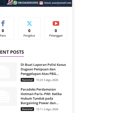
0
0
0
Fans
Pengikut
Pelanggan
ENT POSTS
DI Buat Laporan Polisi Kasus
Dugaan Penipuan dan
Penggelapan Atas PBG...
Nasional
15:23 3-Agu-2026
Paradoks Perdamaian
Hotman Paris–PWI: Ketika
Hukum Tunduk pada
Bargaining Power dan...
Nasional
15:11 2-Agu-2026