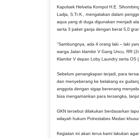
Kapolsek Helvetia Kompol H.E. Sihombing,
Ladja, S.Tr.K., mengatakan dalam pengger
aqua yang di duga digunakan menjadi alat
serta 3 paket ganja dengan berat 5,0 gram
“Sambungnya, ada 4 orang laki – laki yan
warga Jalan klambir V Gang Uncu, RR (2
Klambir V depan Loby Laundry serta OS (
Sebelum penangkapan terjadi, para tersa
dan menyeberang ke belakang ex gudang
anggota dengan sigap berenang menyeber
bisa mengamankan para tersangka, lanjut
GKN tersebut dilakukan berdasarkan lapo
wilayah hukum Polrestabes Medan khusus
Kegiatan ini akan terus kami lakukan ag