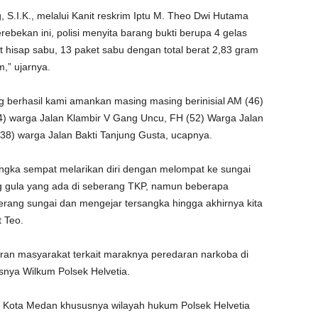
 S.I.K., melalui Kanit reskrim Iptu M. Theo Dwi Hutama
ebekan ini, polisi menyita barang bukti berupa 4 gelas
 hisap sabu, 13 paket sabu dengan total berat 2,83 gram
,” ujarnya.
g berhasil kami amankan masing masing berinisial AM (46)
4) warga Jalan Klambir V Gang Uncu, FH (52) Warga Jalan
38) warga Jalan Bakti Tanjung Gusta, ucapnya.
ngka sempat melarikan diri dengan melompat ke sungai
 gula yang ada di seberang TKP, namun beberapa
ang sungai dan mengejar tersangka hingga akhirnya kita
 Teo.
ran masyarakat terkait maraknya peredaran narkoba di
nya Wilkum Polsek Helvetia.
ar Kota Medan khususnya wilayah hukum Polsek Helvetia