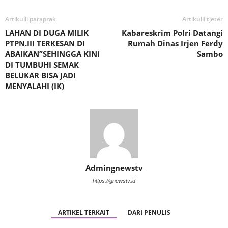
Artikulli paraprak
Artikulli tjetër
LAHAN DI DUGA MILIK
Kabareskrim Polri Datangi
PTPN.III TERKESAN DI
Rumah Dinas Irjen Ferdy
ABAIKAN”SEHINGGA KINI
Sambo
DI TUMBUHI SEMAK
BELUKAR BISA JADI
MENYALAHI (IK)
Admingnewstv
https://gnewstv.id
ARTIKEL TERKAIT
DARI PENULIS