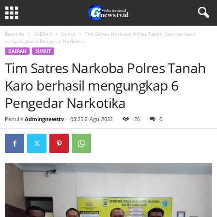
Beranda
DAERAH
Sumut
Tim Satres Narkoba Polres Tanah Karo berhasil
mengungkap 6 Pengedar Narkotika
DAERAH
SUMUT
Tim Satres Narkoba Polres Tanah
Karo berhasil mengungkap 6
Pengedar Narkotika
Penulis
Admingnewstv
-
08:25 2-Agu-2022
126
0