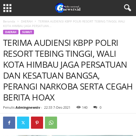
Beranda
DAERAH
TERIMA AUDIENSI KBPP POLRI RESORT TEBING TINGGI, WALI
KOTA HIMBAU JAGA PERSATUAN...
DAERAH
SUMUT
TERIMA AUDIENSI KBPP POLRI
RESORT TEBING TINGGI, WALI
KOTA HIMBAU JAGA PERSATUAN
DAN KESATUAN BANGSA,
PERANGI NARKOBA SERTA CEGAH
BERITA HOAX
Penulis
Admingnewstv
-
22:33 7-Des-2021
140
0