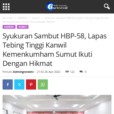
Beranda
DAERAH
Sumut
Syukuran Sambut HBP-58, Lapas Tebing Tinggi Kanwil
Kemenkumham Sumut Ikuti Dengan Hikmat
DAERAH
SUMUT
Syukuran Sambut HBP-58, Lapas
Tebing Tinggi Kanwil
Kemenkumham Sumut Ikuti
Dengan Hikmat
Penulis
Admingnewstv
-
21:42 26-Apr-2022
122
0