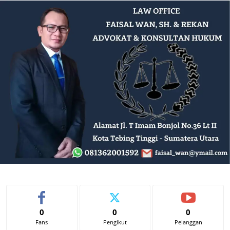
0
0
0
Fans
Pengikut
Pelanggan