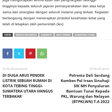
tingginya kepada seluruh jajaran pemasyarakatan dan atas kerja
sama dan sinergitas dengan seluruh instansi yang terkait. Kegiatan
berlangsung dengan menerapkan protokol kesehatan ketat yang
telah di tetapkan oleh pemerintah.(lex)
TOPIK
BERITA INDONESIA
GNEWSTV
INFO TEBING
SUMATERA UTARA
Artikulli paraprak
Artikulli tjetër
DI DUGA ARUS PENDEK
Polresta Deli Serdang
LISTRIK SEBUAH RUMAH DI
Kombes Pol Irsan Sinuhaji
KOTA TEBING TINGGI-
SIK MH Penyaluran
SUMATERA UTARA HANGUS
Bantuan Tunai Kepada
TERBAKAR
PKL, Warung dan Nelayan
(BTPKLWN) T.A 2022