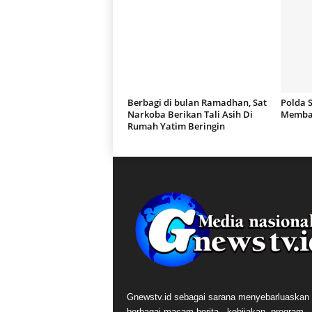
Berbagi di bulan Ramadhan, Sat
Polda 
Narkoba Berikan Tali Asih Di
Membas
Rumah Yatim Beringin
Gnewstv.id sebagai sarana menyebarluaskan
berbagai macam berita, kebijakan, program,