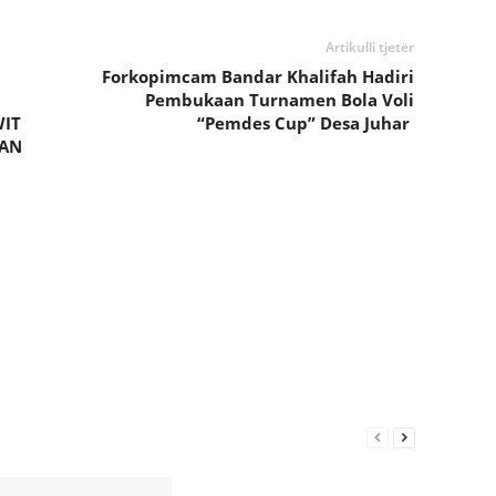
Artikulli tjetër
Forkopimcam Bandar Khalifah Hadiri
Pembukaan Turnamen Bola Voli
WIT
“Pemdes Cup” Desa Juhar
KAN
G