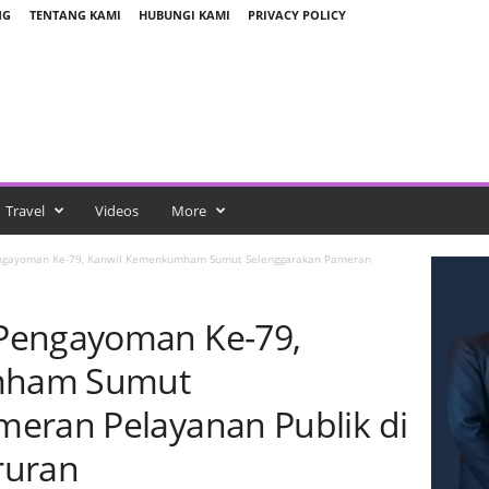
NG
TENTANG KAMI
HUBUNGI KAMI
PRIVACY POLICY
Travel
Videos
More
ngayoman Ke-79, Kanwil Kemenkumham Sumut Selenggarakan Pameran
Pengayoman Ke-79,
mham Sumut
eran Pelayanan Publik di
ruran