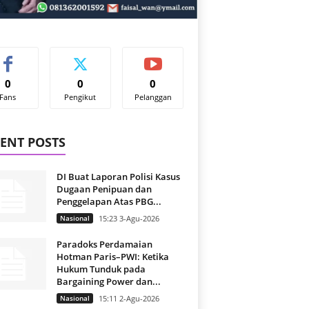
0
0
0
Fans
Pengikut
Pelanggan
ENT POSTS
DI Buat Laporan Polisi Kasus
Dugaan Penipuan dan
Penggelapan Atas PBG...
Nasional
15:23 3-Agu-2026
Paradoks Perdamaian
Hotman Paris–PWI: Ketika
Hukum Tunduk pada
Bargaining Power dan...
Nasional
15:11 2-Agu-2026