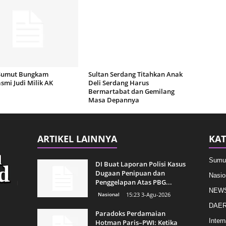
Sumut Bungkam
Sultan Serdang Titahkan Anak
mi Judi Milik AK
Deli Serdang Harus
Bermartabat dan Gemilang
Masa Depannya
ARTIKEL LAINNYA
KAT
Sumu
DI Buat Laporan Polisi Kasus
Dugaan Penipuan dan
Nasio
Penggelapan Atas PBG...
NEW
Nasional
15:23 3-Agu-2026
DAE
Paradoks Perdamaian
Intern
Hotman Paris–PWI: Ketika