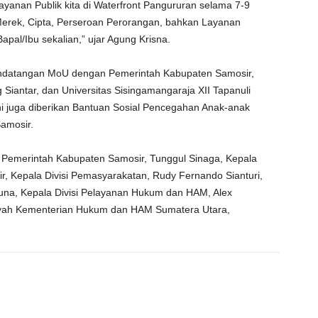
yanan Publik kita di Waterfront Pangururan selama 7-9
 Merek, Cipta, Perseroan Perorangan, bahkan Layanan
pal/Ibu sekalian,” ujar Agung Krisna.
andatangan MoU dengan Pemerintah Kabupaten Samosir,
iantar, dan Universitas Sisingamangaraja XII Tapanuli
 ini juga diberikan Bantuan Sosial Pencegahan Anak-anak
amosir.
n I Pemerintah Kabupaten Samosir, Tunggul Sinaga, Kepala
kir, Kepala Divisi Pemasyarakatan, Rudy Fernando Sianturi,
guna, Kepala Divisi Pelayanan Hukum dan HAM, Alex
layah Kementerian Hukum dan HAM Sumatera Utara,