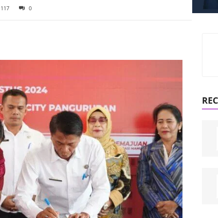
117
0
REC