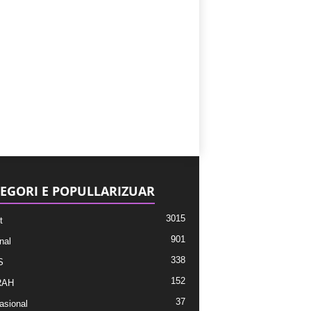
EGORI E POPULLARIZUAR
3015
t
901
nal
338
S
152
RAH
37
asional