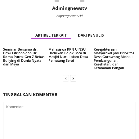
Admingnewstv
https://gnewstv.id
ARTIKEL TERKAIT
DARI PENULIS
Seminar Bersama dr.
Mahasiswa KKN UINSU
Kesejahteraan
Dewi Fitriana dan Dr.
Hadirkan Pojok Baca di
Masyarakat Jadi Prioritas
Roma Putra: Gen Z Bebas
Masjid Nurul Islam Desa
Desa Gorowong Melalui
Bullying di Dunia Nyata
Pematang Serai
Pembangunan,
dan Maya
Kesehatan, dan
Ketahanan Pangan
TINGGALKAN KOMENTAR