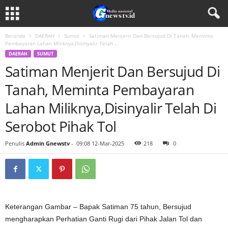
Beranda
DAERAH
Sumut
Satiman Menjerit Dan Bersujud Di Tanah, Meminta
Pembayaran Lahan Miliknya,Disinyalir Telah ...
DAERAH
SUMUT
Satiman Menjerit Dan Bersujud Di
Tanah, Meminta Pembayaran
Lahan Miliknya,Disinyalir Telah Di
Serobot Pihak Tol
Penulis
Admin Gnewstv
-
09:08 12-Mar-2025
218
0
Keterangan Gambar – Bapak Satiman 75 tahun, Bersujud
mengharapkan Perhatian Ganti Rugi dari Pihak Jalan Tol dan