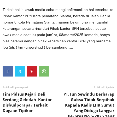
Terkait hal ini awak media coba mengkonfirmasikan hal tersebut ke
Pihak Kantor BPN Kota pematang Siantar, berada di Jalan Dahlia
nomor 8 Kota Pematang Siantar, namun belum bisa mengambil
keterangan secara rinci dari Pihak kantor BPN tersebut, sebab
awak media saat Itu pada jum’ at, 08/maret/2025 kemarin, hanya
bisa betemu dengan pihak kebersihan kantor BPN yang bernama
Ibu Siti. ( tim -gnewstv.id ) Bersambung…..
Artikulli paraprak
Artikulli tjetër
Tim Pidsus Kejari Deli
PT.Tun Sewindu Berharap
Serdang Geledah Kantor
Gubsu Tidak Berpihak
Disbudporapar Terkait
Kepada Kadis LHK Sumut
Dugaan Tipikor
Yang Diduga Langgar
Perpres No.5/2025 Yang