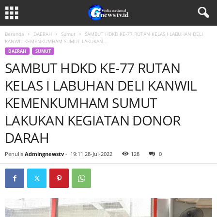
Beranda
DAERAH
Sumut
SAMBUT HDKD KE-77 RUTAN KELAS I LABUHAN DELI
KANWIL KEMENKUMHAM SUMUT LAKUKAN...
DAERAH
SUMUT
SAMBUT HDKD KE-77 RUTAN
KELAS I LABUHAN DELI KANWIL
KEMENKUMHAM SUMUT
LAKUKAN KEGIATAN DONOR
DARAH
Penulis
Admingnewstv
-
19:11 28-Jul-2022
128
0