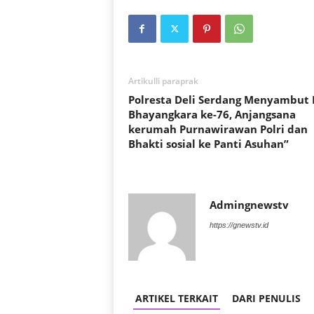
Artikulli paraprak
Polresta Deli Serdang Menyambut 
Bhayangkara ke-76, Anjangsana
kerumah Purnawirawan Polri dan
Bhakti sosial ke Panti Asuhan”
Admingnewstv
https://gnewstv.id
ARTIKEL TERKAIT
DARI PENULIS