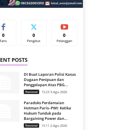
0
0
0
Fans
Pengikut
Pelanggan
ENT POSTS
DI Buat Laporan Polisi Kasus
Dugaan Penipuan dan
Penggelapan Atas PBG...
Nasional
15:23 3-Agu-2026
Paradoks Perdamaian
Hotman Paris–PWI: Ketika
Hukum Tunduk pada
Bargaining Power dan...
Nasional
15:11 2-Agu-2026