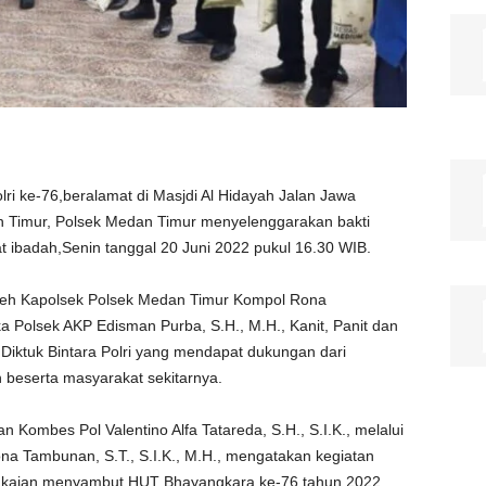
ri ke-76,beralamat di Masjdi Al Hidayah Jalan Jawa
Timur, Polsek Medan Timur menyelenggarakan bakti
at ibadah,Senin tanggal 20 Juni 2022 pukul 16.30 WIB.
 oleh Kapolsek Polsek Medan Timur Kompol Rona
a Polsek AKP Edisman Purba, S.H., M.H., Kanit, Panit dan
Diktuk Bintara Polri yang mendapat dukungan dari
 beserta masyarakat sekitarnya.
ombes Pol Valentino Alfa Tatareda, S.H., S.I.K., melalui
a Tambunan, S.T., S.I.K., M.H., mengatakan kegiatan
rangkaian menyambut HUT Bhayangkara ke-76 tahun 2022