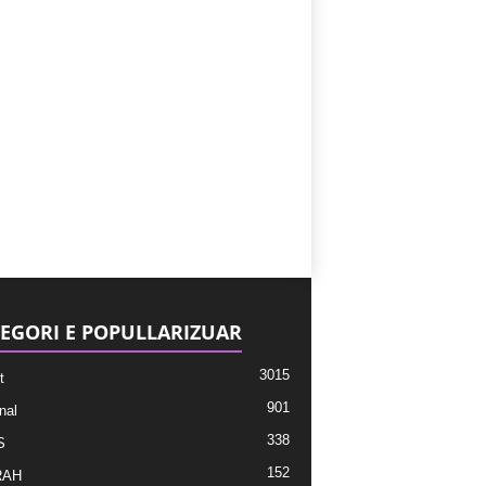
EGORI E POPULLARIZUAR
3015
t
901
nal
338
S
152
RAH