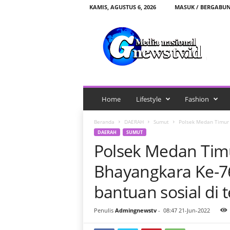
KAMIS, AGUSTUS 6, 2026
MASUK / BERGABU
G
n
e
w
s
t
v
.
Home
Lifestyle
Fashion
i
d
Beranda
DAERAH
Sumut
Polsek Medan Timur 
DAERAH
SUMUT
Polsek Medan Tim
Bhayangkara Ke-76.
bantuan sosial di
Penulis
Admingnewstv
-
08:47 21-Jun-2022