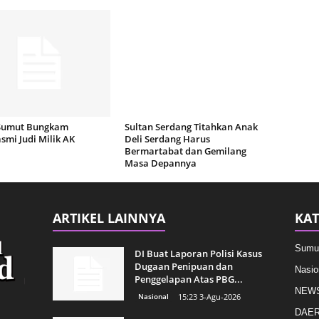
Sumut Bungkam
Sultan Serdang Titahkan Anak
mi Judi Milik AK
Deli Serdang Harus
Bermartabat dan Gemilang
Masa Depannya
ARTIKEL LAINNYA
KAT
Sumu
DI Buat Laporan Polisi Kasus
Dugaan Penipuan dan
Nasio
Penggelapan Atas PBG...
NEW
Nasional
15:23 3-Agu-2026
DAE