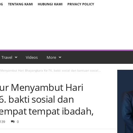
NG
TENTANG KAMI
HUBUNGI KAMI
PRIVACY POLICY
Travel
Videos
More
Menyambut Hari Bhayangkara Ke-76. bakti sosial dan bantuan sosial...
ur Menyambut Hari
 bakti sosial dan
 tempat tempat ibadah,
139
0