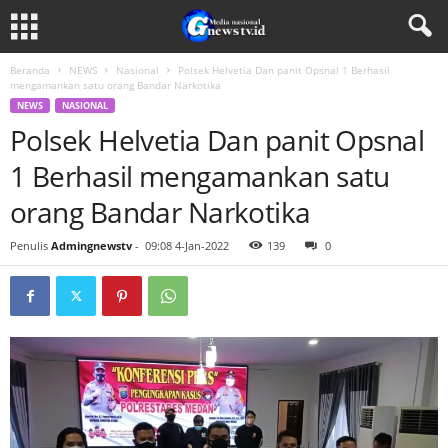
Beranda
NEWS
Nasional
Polsek Helvetia Dan panit Opsnal 1 Berhasil
mengamankan satu orang Bandar Narkotika
NEWS
NASIONAL
Polsek Helvetia Dan panit Opsnal
1 Berhasil mengamankan satu
orang Bandar Narkotika
Penulis
Admingnewstv
-
09:08 4-Jan-2022
139
0