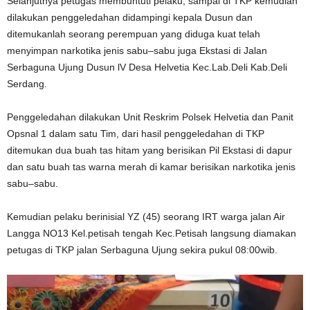
Selanjutnya petugas membuntuti pelaku, sampai di TKP kemudian
dilakukan penggeledahan didampingi kepala Dusun dan
ditemukanlah seorang perempuan yang diduga kuat telah
menyimpan narkotika jenis sabu–sabu juga Ekstasi di Jalan
Serbaguna Ujung Dusun lV Desa Helvetia Kec.Lab.Deli Kab.Deli
Serdang.
Penggeledahan dilakukan Unit Reskrim Polsek Helvetia dan Panit
Opsnal 1 dalam satu Tim, dari hasil penggeledahan di TKP
ditemukan dua buah tas hitam yang berisikan Pil Ekstasi di dapur
dan satu buah tas warna merah di kamar berisikan narkotika jenis
sabu–sabu.
Kemudian pelaku berinisial YZ (45) seorang IRT warga jalan Air
Langga NO13 Kel.petisah tengah Kec.Petisah langsung diamakan
petugas di TKP jalan Serbaguna Ujung sekira pukul 08:00wib.