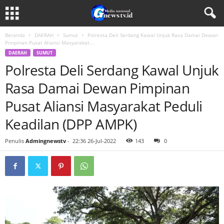
Beranda
DAERAH
Sumut
Polresta Deli Serdang Kawal Unjuk Rasa Damai Dewan
Pimpinan Pusat Aliansi Masyarakat...
DAERAH
SUMUT
Polresta Deli Serdang Kawal Unjuk
Rasa Damai Dewan Pimpinan
Pusat Aliansi Masyarakat Peduli
Keadilan (DPP AMPK)
Penulis
Admingnewstv
-
22:36 26-Jul-2022
143
0