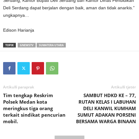
Serdang, Kantor Bupati Deli Serdang dan Kantor Dinas Pendidikan
Deli Serdang dapat berjalan dengan baik, aman dan tidak anarkis.”
ungkapnya…
Edison Harianja
TOPIK
GNEWSTV
SUMATERA UTARA
Artikulli paraprak
Artikulli tjetër
Tim tengkap Reskrim
SAMBUT HDKD KE – 77,
Polsek Medan kota
RUTAN KELAS I LABUHAN
meringkus tiga orang
DELI KANWIL KUMHAM
terkait sindikat pencurian
SUMUT ADAKAN PORSENI
mobil.
BERSAMA WARGA BINAAN