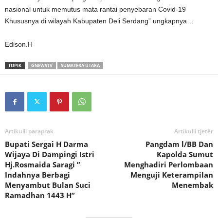
nasional untuk memutus mata rantai penyebaran Covid-19
Khususnya di wilayah Kabupaten Deli Serdang” ungkapnya…
Edison.H
TOPIK
GNEWSTV
SUMATERA UTARA
Artikulli paraprak
Artikulli tjetër
Bupati Sergai H Darma
Pangdam l/BB Dan
Wijaya Di Dampingi Istri
Kapolda Sumut
Hj.Rosmaida Saragi ”
Menghadiri Perlombaan
Indahnya Berbagi
Menguji Keterampilan
Menyambut Bulan Suci
Menembak
Ramadhan 1443 H”