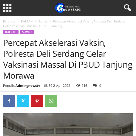
Beranda
DAERAH
Sumut
Percepat Akselerasi Vaksin, Polresta Deli Serdang
Gelar Vaksinasi Massal Di P3UD Tanjung...
DAERAH
SUMUT
Percepat Akselerasi Vaksin,
Polresta Deli Serdang Gelar
Vaksinasi Massal Di P3UD Tanjung
Morawa
Penulis
Admingnewstv
-
08:59 2-Apr-2022
116
0