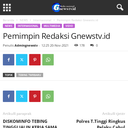
Beranda
NEWS
Internasional
Pemimpin Redaksi Gnewstv.id
NEWS
INTERNASIONAL
MULTIMEDIA
VIDIO
Pemimpin Redaksi Gnewstv.id
Penulis
Admingnewstv
-
12:25 20-Nov-2021
178
0
TOPIK
TEBING TWRBARU
Artikulli paraprak
Artikulli tjetër
DISKOMINFO TEBING
Polres T.Tinggi Ringkus
TINGGI JALIN KERJA SAMA
Pelaku Cabul