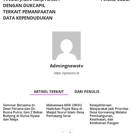
DENGAN DUKCAPIL
TERKAIT PEMANFAATAN
DATA KEPENDUDUKAN
Admingnewstv
https://gnewstv.id
ARTIKEL TERKAIT
DARI PENULIS
Seminar Bersama dr.
Mahasiswa KKN UINSU
Kesejahteraan
Dewi Fitriana dan Dr.
Hadirkan Pojok Baca di
Masyarakat Jadi Prioritas
Roma Putra: Gen Z Bebas
Masjid Nurul Islam Desa
Desa Gorowong Melalui
Bullying di Dunia Nyata
Pematang Serai
Pembangunan,
dan Maya
Kesehatan, dan
Ketahanan Pangan