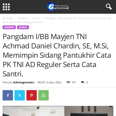
Beranda
DAERAH
Sumut
Pangdam I/BB Mayjen TNI Achmad Daniel Chardin, SE,
M.Si, Memimpin Sidang Pantukhir...
DAERAH
SUMUT
Pangdam I/BB Mayjen TNI
Achmad Daniel Chardin, SE, M.Si,
Memimpin Sidang Pantukhir Cata
PK TNI AD Reguler Serta Cata
Santri.
Penulis
Admingnewstv
-
09:29 12-Apr-2022
101
0