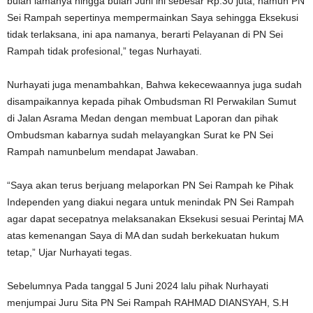
bulan lamanya hingga bulan Juni ini sebesar Rp.30 juta, namun PN
Sei Rampah sepertinya mempermainkan Saya sehingga Eksekusi
tidak terlaksana, ini apa namanya, berarti Pelayanan di PN Sei
Rampah tidak profesional,” tegas Nurhayati.
Nurhayati juga menambahkan, Bahwa kekecewaannya juga sudah
disampaikannya kepada pihak Ombudsman RI Perwakilan Sumut
di Jalan Asrama Medan dengan membuat Laporan dan pihak
Ombudsman kabarnya sudah melayangkan Surat ke PN Sei
Rampah namunbelum mendapat Jawaban.
“Saya akan terus berjuang melaporkan PN Sei Rampah ke Pihak
Independen yang diakui negara untuk menindak PN Sei Rampah
agar dapat secepatnya melaksanakan Eksekusi sesuai Perintaj MA
atas kemenangan Saya di MA dan sudah berkekuatan hukum
tetap,” Ujar Nurhayati tegas.
Sebelumnya Pada tanggal 5 Juni 2024 lalu pihak Nurhayati
menjumpai Juru Sita PN Sei Rampah RAHMAD DIANSYAH, S.H