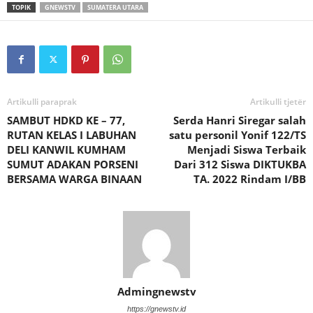
TOPIK
GNEWSTV
SUMATERA UTARA
Artikulli paraprak
Artikulli tjetër
SAMBUT HDKD KE – 77,
Serda Hanri Siregar salah
RUTAN KELAS I LABUHAN
satu personil Yonif 122/TS
DELI KANWIL KUMHAM
Menjadi Siswa Terbaik
SUMUT ADAKAN PORSENI
Dari 312 Siswa DIKTUKBA
BERSAMA WARGA BINAAN
TA. 2022 Rindam I/BB
Admingnewstv
https://gnewstv.id