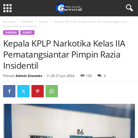
Beranda
DAERAH
Sumut
Kepala KPLP Narkotika Kelas IIA Pematangsiantar
Pimpin Razia Insidentil
DAERAH
SUMUT
Kepala KPLP Narkotika Kelas IIA
Pematangsiantar Pimpin Razia
Insidentil
Penulis
Admin Gnewstv
-
11:28 27-Jun-2024
134
0