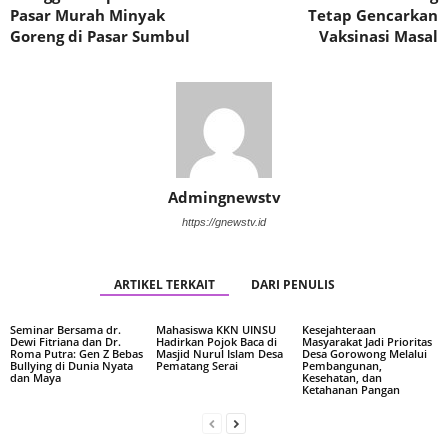
Pasar Murah Minyak
Tetap Gencarkan
Goreng di Pasar Sumbul
Vaksinasi Masal
Admingnewstv
https://gnewstv.id
ARTIKEL TERKAIT
DARI PENULIS
Seminar Bersama dr.
Mahasiswa KKN UINSU
Kesejahteraan
Dewi Fitriana dan Dr.
Hadirkan Pojok Baca di
Masyarakat Jadi Prioritas
Roma Putra: Gen Z Bebas
Masjid Nurul Islam Desa
Desa Gorowong Melalui
Bullying di Dunia Nyata
Pematang Serai
Pembangunan,
dan Maya
Kesehatan, dan
Ketahanan Pangan