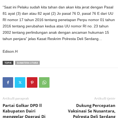
“Saat ini Pelaku sudah kita tahan dan akan kita jerat dengan Pasal
81 ayat (3) dan atau 82 ayat (2) Jo pasal 76 D, pasal 76 E dari UU
RI nomor 17 tahun 2016 tentang penetapan Perpu nomor 01 tahun
2016 tentang perubahan kedua atas UU nomor RI no. 23 tahun
2002 tentang perlindungan anak dengan ancaman hukuman 15
tahun penjara” jelas Kasat Reskrim Polresta Deli Serdang…
Edison.H
TOPIK
SUMATERA UTARA
Artikulli paraprak
Artikulli tjetër
Partai Golkar DPD ll
Dukung Percepatan
Kabupaten Dairi
Vaksinasi Se Nusantara,
menggelar Operasi Di
Polresta Deli Serdang