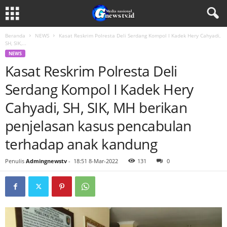
Beranda
NEWS
Kasat Reskrim Polresta Deli Serdang Kompol I Kadek Hery Cahyadi,
SH, SIK,...
NEWS
Kasat Reskrim Polresta Deli
Serdang Kompol I Kadek Hery
Cahyadi, SH, SIK, MH berikan
penjelasan kasus pencabulan
terhadap anak kandung
Penulis
Admingnewstv
-
18:51 8-Mar-2022
131
0