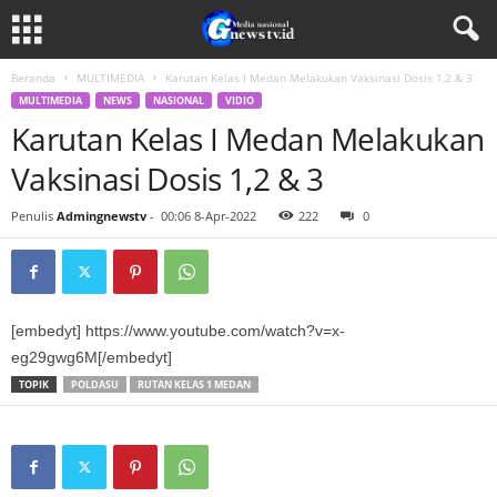
Beranda
MULTIMEDIA
Karutan Kelas I Medan Melakukan Vaksinasi Dosis 1,2 & 3
MULTIMEDIA
NEWS
NASIONAL
VIDIO
Karutan Kelas I Medan Melakukan
Vaksinasi Dosis 1,2 & 3
Penulis
Admingnewstv
-
00:06 8-Apr-2022
222
0
[embedyt] https://www.youtube.com/watch?v=x-
eg29gwg6M[/embedyt]
TOPIK
POLDASU
RUTAN KELAS 1 MEDAN