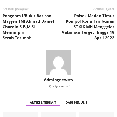
Artikulli paraprak
Artikulli tjetër
Pangdam l/Bukit Barisan
Polsek Medan Timur
Mayjen TNI Ahmad Daniel
Kompol Rona Tambunan
Chardin S.E.,M.Si
ST SIK MH Menggelar
Memimpin
Vaksinasi Terget Hingga 18
Serah Terimah
April 2022
Admingnewstv
https://gnewstv.id
ARTIKEL TERKAIT
DARI PENULIS