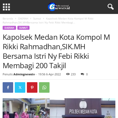
Beranda
DAERAH
Sumut
Kapolsek Medan Kota Kompol M Rikki
Rahmadhan,SIK.MHBersama Istri Ny Febi Rikki Membagi...
DAERAH
SUMUT
Kapolsek Medan Kota Kompol M
Rikki Rahmadhan,SIK.MH
Bersama Istri Ny Febi Rikki
Membagi 200 Takjil
Penulis
Admingnewstv
-
19:56 6-Apr-2022
233
0