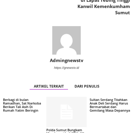
Kanwil Kemenkumham
Sumut
Admingnewstv
https://gnewstv.id
ARTIKEL TERKAIT
DARI PENULIS
Berbagi di bulan
Sultan Serdang Titahkan
Ramadhan, Sat Narkoba
Anak Deli Serdang Harus
Berikan Tali Asih Di
Bermartabat dan
Rumah Yatim Beringin
Gemilang Masa Depannya
Polda Sumut Bungkam