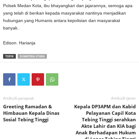
Polsek Medan Kota, ibu bhayangkari dan jajarannya, semoga apa
yang telah di berikan kepada masyarakat nantinya menjadikan
hubungan yang Humanis antara kepolisian dan masyarakat
banyak..
Edison. Harianja
TOPIK
SUMATERA UTARA
Artikulli paraprak
Artikulli tjetër
Greeting Ramadan &
Kepala DP3APM dan Kabid
Himbauan Kepala Dinas
Pelayanan Capil Kota
Sosial Tebing Tinggi
Tebing Tinggi serahkan
Akte Lahir dan KIA bagi
Anak Berhadapan Hukum
di Lapas Tebing Tinggi