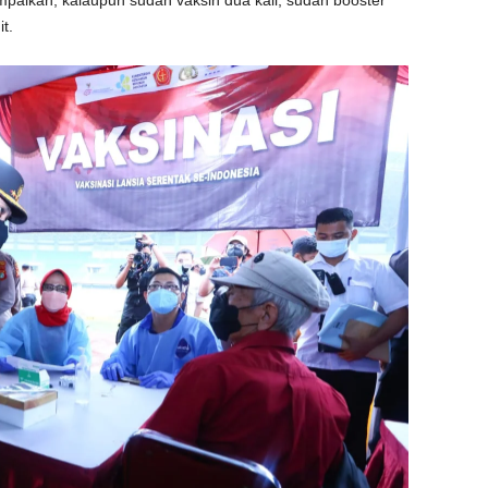
mpaikan, kalaupun sudah vaksin dua kali, sudah booster
t.