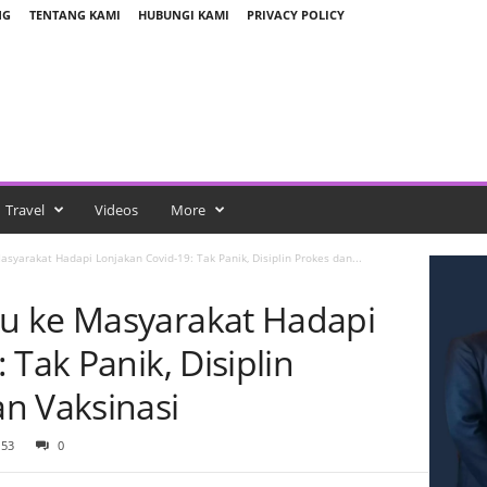
NG
TENTANG KAMI
HUBUNGI KAMI
PRIVACY POLICY
Travel
Videos
More
syarakat Hadapi Lonjakan Covid-19: Tak Panik, Disiplin Prokes dan...
u ke Masyarakat Hadapi
 Tak Panik, Disiplin
n Vaksinasi
153
0