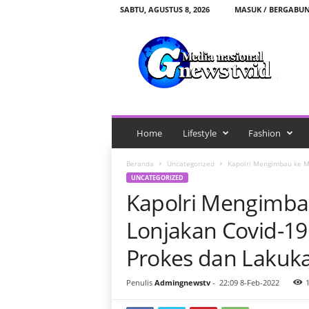
SABTU, AGUSTUS 8, 2026
MASUK / BERGABU
G
n
e
w
s
t
v
.
Home
Lifestyle
Fashion
i
d
Beranda
Uncategorized
Kapolri Mengimbau ke Ma
UNCATEGORIZED
Kapolri Mengimba
Lonjakan Covid-19:
Prokes dan Lakuka
Penulis
Admingnewstv
-
22:09 8-Feb-2022