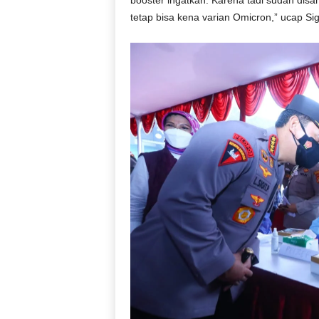
booster ingatkan. Karena tadi sudah disa
tetap bisa kena varian Omicron,” ucap Sigi