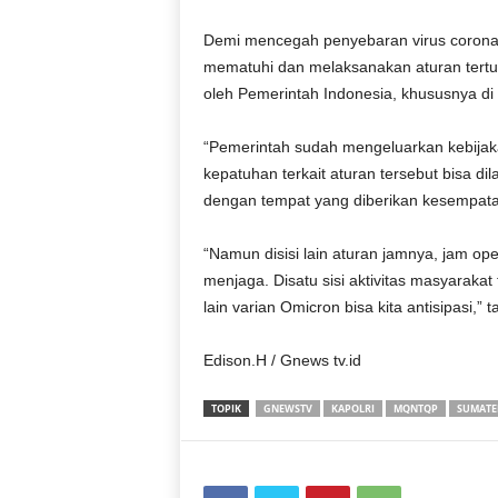
Demi mencegah penyebaran virus corona, 
mematuhi dan melaksanakan aturan tertu
oleh Pemerintah Indonesia, khususnya di 
“Pemerintah sudah mengeluarkan kebijakan 
kepatuhan terkait aturan tersebut bisa d
dengan tempat yang diberikan kesempatan 
“Namun disisi lain aturan jamnya, jam op
menjaga. Disatu sisi aktivitas masyarakat
lain varian Omicron bisa kita antisipasi,”
Edison.H / Gnews tv.id
TOPIK
GNEWSTV
KAPOLRI
MQNTQP
SUMATE