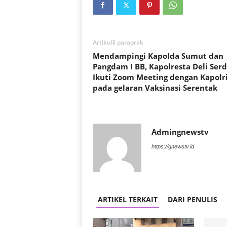
Artikulli paraprak
Mendampingi Kapolda Sumut dan
Pangdam I BB, Kapolresta Deli Ser
Ikuti Zoom Meeting dengan Kapolri
pada gelaran Vaksinasi Serentak
Admingnewstv
https://gnewstv.id
ARTIKEL TERKAIT
DARI PENULIS