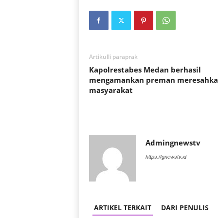
Artikulli paraprak
Kapolrestabes Medan berhasil
mengamankan preman meresahk
masyarakat
Admingnewstv
https://gnewstv.id
ARTIKEL TERKAIT
DARI PENULIS