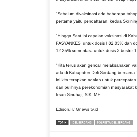
“Sebelum divaksinasi ada beberapa tahap
pertama yaitu pendaftaran, kedua Skrini
“Hingga Saat ini capaian vaksinasi di K
FASYANKES, untuk dosis I 82.83% dan dosi
12.25% sementara untuk dosis 3 boster 1
“Kita terus akan gencar melaksanakan v
ada di Kabupaten Deli Serdang bersama 
ini kita terapkan adalah untuk percepata
dan pulihnya perekonomian masyarakat k
Irsan Sinuhaji, SIK, MH…
Edison.H/ Gnews tv.id
TOPIK
DELISERDANG
POLRESTA DELISERDANG