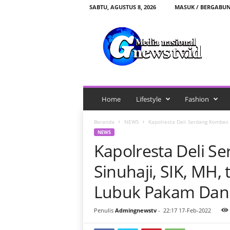
SABTU, AGUSTUS 8, 2026
MASUK / BERGABU
G
n
e
w
s
t
v
.
Home
Lifestyle
Fashion
i
d
Beranda
NEWS
Kapolresta Deli Serdang Kombes Pol
NEWS
Kapolresta Deli S
Sinuhaji, SIK, MH, 
Lubuk Pakam Dan
Penulis
Admingnewstv
-
22:17 17-Feb-2022