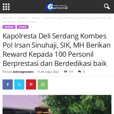
Beranda
DAERAH
Sumut
Kapolresta Deli Serdang Kombes Pol Irsan Sinuhaji, SIK,
MH Berikan Reward Kepada...
DAERAH
SUMUT
Kapolresta Deli Serdang Kombes
Pol Irsan Sinuhaji, SIK, MH Berikan
Reward Kepada 100 Personil
Berprestasi dan Berdedikasi baik
Penulis
Admingnewstv
-
17:24 4-Apr-2022
177
0