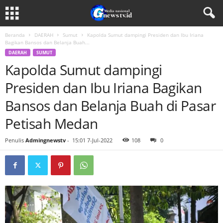
Beranda
DAERAH
Sumut
Kapolda Sumut dampingi Presiden dan Ibu Iriana
Bagikan Bansos dan Belanja Buah...
DAERAH
SUMUT
Kapolda Sumut dampingi
Presiden dan Ibu Iriana Bagikan
Bansos dan Belanja Buah di Pasar
Petisah Medan
Penulis
Admingnewstv
-
15:01 7-Jul-2022
108
0