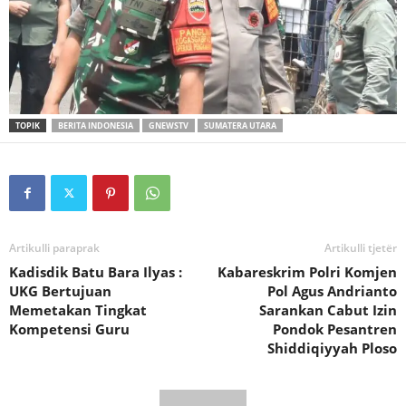
TOPIK
BERITA INDONESIA
GNEWSTV
SUMATERA UTARA
Artikulli paraprak
Artikulli tjetër
Kadisdik Batu Bara Ilyas :
Kabareskrim Polri Komjen
UKG Bertujuan
Pol Agus Andrianto
Memetakan Tingkat
Sarankan Cabut Izin
Kompetensi Guru
Pondok Pesantren
Shiddiqiyyah Ploso