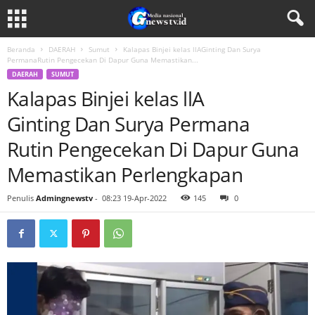
Beranda
DAERAH
Sumut
Kalapas Binjei kelas llAGinting Dan Surya
PermanaRutin Pengecekan Di Dapur Guna Memastikan...
DAERAH
SUMUT
Kalapas Binjei kelas llA
Ginting Dan Surya Permana
Rutin Pengecekan Di Dapur Guna
Memastikan Perlengkapan
Penulis
Admingnewstv
-
08:23 19-Apr-2022
145
0