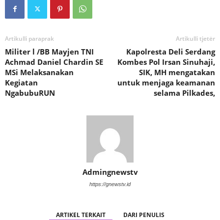
Artikulli paraprak
Artikulli tjetër
Militer l /BB Mayjen TNI
Kapolresta Deli Serdang
Achmad Daniel Chardin SE
Kombes Pol Irsan Sinuhaji,
MSi Melaksanakan
SIK, MH mengatakan
Kegiatan
untuk menjaga keamanan
NgabubuRUN
selama Pilkades,
Admingnewstv
https://gnewstv.id
ARTIKEL TERKAIT
DARI PENULIS