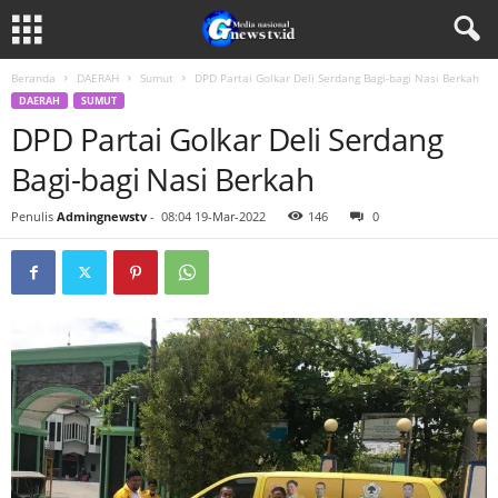
Beranda
DAERAH
Sumut
DPD Partai Golkar Deli Serdang Bagi-bagi Nasi Berkah
DAERAH
SUMUT
DPD Partai Golkar Deli Serdang
Bagi-bagi Nasi Berkah
Penulis
Admingnewstv
-
08:04 19-Mar-2022
146
0