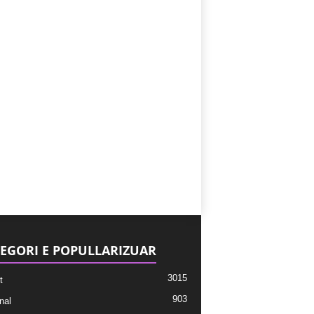
EGORI E POPULLARIZUAR
3015
t
903
nal