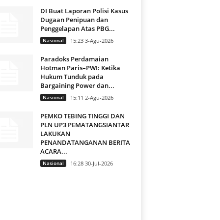
DI Buat Laporan Polisi Kasus
Dugaan Penipuan dan
Penggelapan Atas PBG...
Nasional
15:23 3-Agu-2026
Paradoks Perdamaian
Hotman Paris–PWI: Ketika
Hukum Tunduk pada
Bargaining Power dan...
Nasional
15:11 2-Agu-2026
PEMKO TEBING TINGGI DAN
PLN UP3 PEMATANGSIANTAR
LAKUKAN
PENANDATANGANAN BERITA
ACARA...
Nasional
16:28 30-Jul-2026