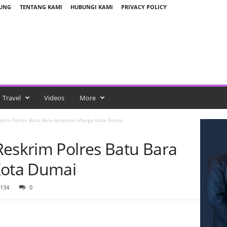
BUNG
TENTANG KAMI
HUBUNGI KAMI
PRIVACY POLICY
Travel
Videos
More
skrim Polres Batu Bara Amankan Warga Kota Dumai
Reskrim Polres Batu Bara
ota Dumai
134
0