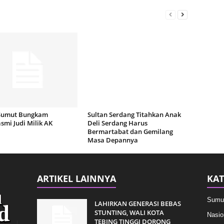
Sumut Bungkam
Sultan Serdang Titahkan Anak
mi Judi Milik AK
Deli Serdang Harus
Bermartabat dan Gemilang
Masa Depannya
ARTIKEL LAINNYA
KAT
Sumu
LAHIRKAN GENERASI BEBAS
STUNTING, WALI KOTA
Nasio
TEBING TINGGI DORONG