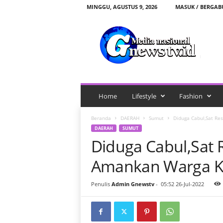
MINGGU, AGUSTUS 9, 2026
MASUK / BERGA
G
n
e
w
s
t
v
.
Home
Lifestyle
Fashion
i
d
Beranda
DAERAH
Sumut
Diduga Cabul,Sat Re
DAERAH
SUMUT
Diduga Cabul,Sat 
Amankan Warga K
Penulis
Admin Gnewstv
-
05:52 26-Jul-2022