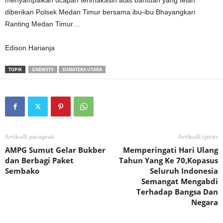
menyampaikan ucapan terimakasih atas bantuan yang telah
diberikan Polsek Medan Timur bersama ibu-ibu Bhayangkari
Ranting Medan Timur…
Edison.Harianja
TOPIK
GNEWSTV
SUMATERA UTARA
Artikulli paraprak
Artikulli tjetër
AMPG Sumut Gelar Bukber
Memperingati Hari Ulang
dan Berbagi Paket
Tahun Yang Ke 70,Kopasus
Sembako
Seluruh Indonesia
Semangat Mengabdi
Terhadap Bangsa Dan
Negara