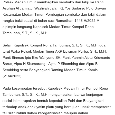
Polsek Medan Timur membagikan sembako dan takjil ke Panti
Asuhan Al Jamiatul Wasliyah Jalan KL Yos Sudarso Pulo Brayan
Kecamatan Medan Timur, Pembagian sembako dan takjil dalam
rangka bakti soaial di bulan suci Ramadhan 1443 H/2022 M
dipimpin langsung Kapolsek Medan Timur Kompol Rona
Tambunan, S.T., S.I.K., M.H.
Selain Kapolsek Kompol Rona Tambunan, S.T., S.I.K., M.H juga
turut Waka Polsek Medan Timur AKP Edisman Purba, S.H., M.H,
Panit Binmas Iptu Eko Wahyuno SH, Panit Yanmin Aiptu Krismanto
Barus, Aiptu H Situmorang , Aiptu P Sihombing dan Aiptu B
Sembiring serta Bhayangkari Ranting Medan Timur. Kamis
(21/4/2022).
Pada kesempatan tersebut Kapolsek Medan Timur Kompol Rona
Tambunan, S.T., S.I.K., M.H menyampaikan bahwa kunjungan
sosial ini merupakan bentuk kepedulian Polri dan Bhayangkari
terhadap anak-anak yatim piatu yang bertujuan untuk mempererat
tali silaturahmi dalam keorganisasian maupun dalam