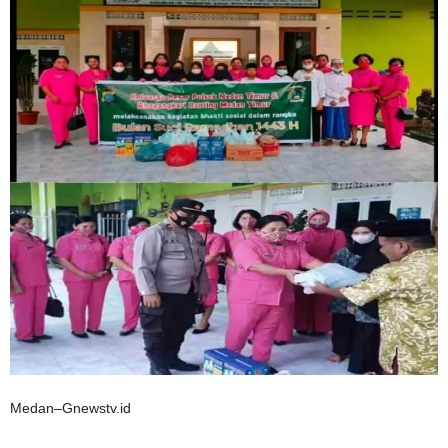
Medan–Gnewstv.id