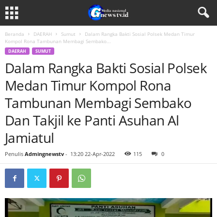
Beranda
DAERAH
Sumut
Dalam Rangka Bakti Sosial Polsek Medan Timur
Kompol Rona Tambunan Membagi Sembako...
DAERAH
SUMUT
Dalam Rangka Bakti Sosial Polsek
Medan Timur Kompol Rona
Tambunan Membagi Sembako
Dan Takjil ke Panti Asuhan Al
Jamiatul
Penulis
Admingnewstv
-
13:20 22-Apr-2022
115
0