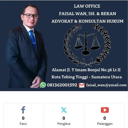
0
0
0
Fans
Pengikut
Pelanggan