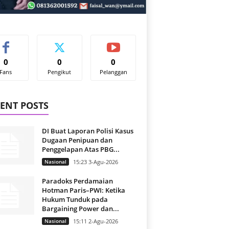
0
0
0
Fans
Pengikut
Pelanggan
ENT POSTS
DI Buat Laporan Polisi Kasus
Dugaan Penipuan dan
Penggelapan Atas PBG...
Nasional
15:23 3-Agu-2026
Paradoks Perdamaian
Hotman Paris–PWI: Ketika
Hukum Tunduk pada
Bargaining Power dan...
Nasional
15:11 2-Agu-2026