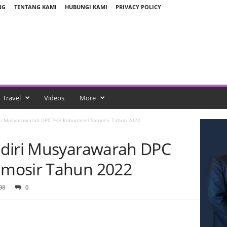
NG
TENTANG KAMI
HUBUNGI KAMI
PRIVACY POLICY
Travel
Videos
More
iri Musyarawarah DPC PKB Kabupaten Samosir Tahun 2022
adiri Musyarawarah DPC
mosir Tahun 2022
98
0