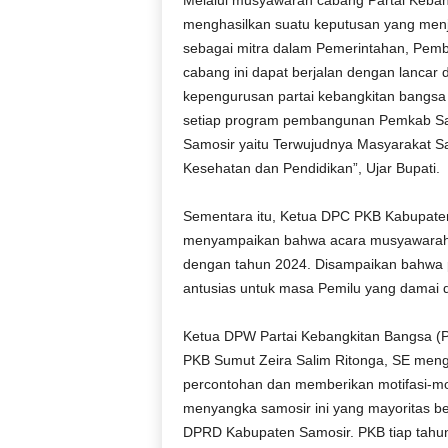
menghasilkan suatu keputusan yang men
sebagai mitra dalam Pemerintahan, Pe
cabang ini dapat berjalan dengan lancar
kepengurusan partai kebangkitan bangsa
setiap program pembangunan Pemkab Sam
Samosir yaitu Terwujudnya Masyarakat S
Kesehatan dan Pendidikan”, Ujar Bupati.
Sementara itu, Ketua DPC PKB Kabupate
menyampaikan bahwa acara musyawarah i
dengan tahun 2024. Disampaikan bahwa
antusias untuk masa Pemilu yang damai
Ketua DPW Partai Kebangkitan Bangsa (P
PKB Sumut Zeira Salim Ritonga, SE men
percontohan dan memberikan motifasi-mot
menyangka samosir ini yang mayoritas be
DPRD Kabupaten Samosir. PKB tiap tahun