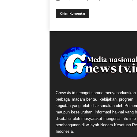
Gnewstv.id sebagai sarana menyebarluaskan
berbagai macam berita, kebijakan, program,
kegiatan yang telah dilaksanakan oleh Pemer
maupun keseluruhan, informasi hal-hal yang 
diketahui oleh masyarakat mengenai info-info t
pembangunan di wilayah Negara Kesatuan Re
Indonesia.