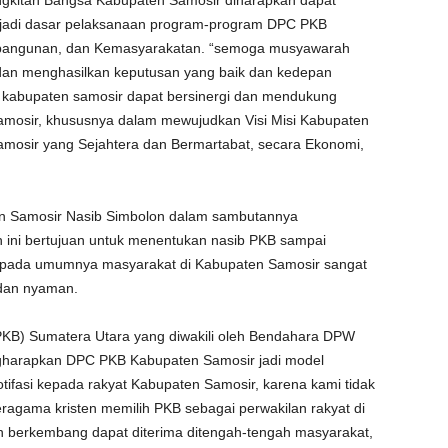
jadi dasar pelaksanaan program-program DPC PKB
mbangunan, dan Kemasyarakatan. “semoga musyawarah
 dan menghasilkan keputusan yang baik dan kedepan
 kabupaten samosir dapat bersinergi dan mendukung
osir, khususnya dalam mewujudkan Visi Misi Kabupaten
amosir yang Sejahtera dan Bermartabat, secara Ekonomi,
n Samosir Nasib Simbolon dalam sambutannya
ni bertujuan untuk menentukan nasib PKB sampai
 pada umumnya masyarakat di Kabupaten Samosir sangat
 dan nyaman.
KB) Sumatera Utara yang diwakili oleh Bendahara DPW
gharapkan DPC PKB Kabupaten Samosir jadi model
ifasi kepada rakyat Kabupaten Samosir, karena kami tidak
ragama kristen memilih PKB sebagai perwakilan rakyat di
 berkembang dapat diterima ditengah-tengah masyarakat,