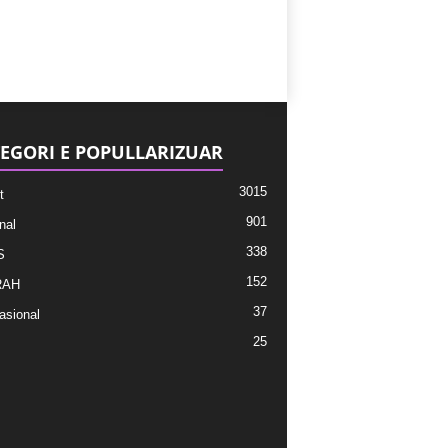
EGORI E POPULLARIZUAR
3015
t
901
nal
338
S
152
RAH
37
asional
25