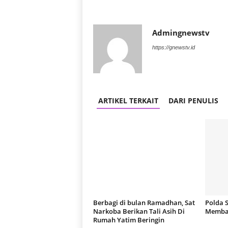
Admingnewstv
https://gnewstv.id
ARTIKEL TERKAIT
DARI PENULIS
Berbagi di bulan Ramadhan, Sat
Polda 
Narkoba Berikan Tali Asih Di
Membas
Rumah Yatim Beringin