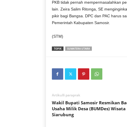
PKB tidak pernah mempermasalahkan p
lain. Zeira Salim Ritonga, SE mengingin
pikir bagi Bangsa. DPC dan PAC harus s
Pemerintah Kabupaten Samosir.
(STM)
TOPIK
SUMATERA UTARA
Artikulli paraprak
Wakil Bupati Samosir Resmikan B
Usaha Milik Desa (BUMDes) Wisata
Siarubung