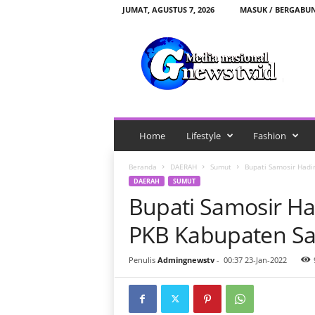
JUMAT, AGUSTUS 7, 2026
MASUK / BERGABU
G
n
e
w
s
t
v
.
Home
Lifestyle
Fashion
i
d
Beranda
DAERAH
Sumut
Bupati Samosir Had
DAERAH
SUMUT
Bupati Samosir H
PKB Kabupaten Sa
Penulis
Admingnewstv
-
00:37 23-Jan-2022