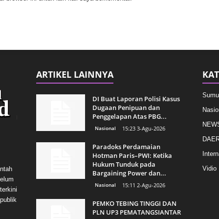
ARTIKEL LAINNYA
KAT
Sumu
DI Buat Laporan Polisi Kasus
Dugaan Penipuan dan
Nasio
Penggelapan Atas PBG...
NEW
Nasional
15:23 3-Agu-2026
DAE
Paradoks Perdamaian
Intern
Hotman Paris–PWI: Ketika
Hukum Tunduk pada
Vidio
intah
Bargaining Power dan...
belum
Nasional
15:11 2-Agu-2026
erkini
publik
PEMKO TEBING TINGGI DAN
PLN UP3 PEMATANGSIANTAR