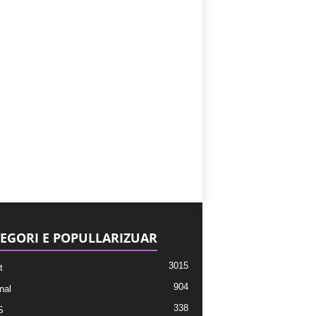
EGORI E POPULLARIZUAR
3015
t
904
nal
338
S