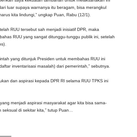
ari luar supaya warnanya itu beragam, bisa merangkul
us kita lindungi,” ungkap Puan, Rabu (12/1).
elah RUU tersebut sah menjadi inisiatif DPR, maka
has RUU yang sangat ditunggu-tunggu publik ini, setelah
s).
rintah yang ditunjuk Presiden untuk membahas RUU ini
ftar inventarisasi masalah) dari pemerintah,” sebutnya.
ukan dan aspirasi kepada DPR RI selama RUU TPKS ini
ang menjadi aspirasi masyarakat agar kita bisa sama-
eksual di sekitar kita,” tutup Puan…