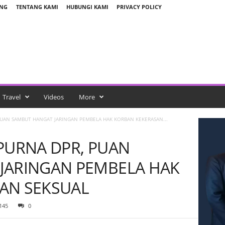
UNG
TENTANG KAMI
HUBUNGI KAMI
PRIVACY POLICY
Travel
Videos
More
PUAN SAMBUT HANGAT JARINGAN PEMBELA HAK KORBAN KEKERASAN...
PURNA DPR, PUAN
JARINGAN PEMBELA HAK
AN SEKSUAL
145
0