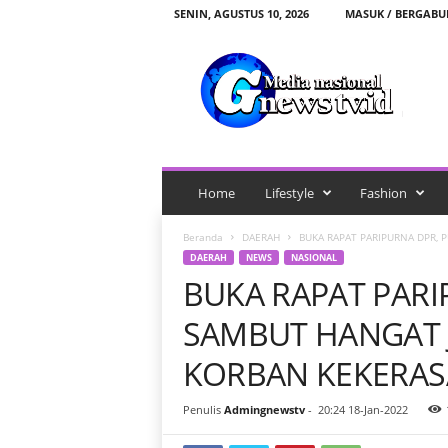
SENIN, AGUSTUS 10, 2026
MASUK / BERGAB
G
n
e
w
s
t
v
.
Home
Lifestyle
Fashion
i
d
Beranda
DAERAH
BUKA RAPAT PARIPURNA DPR, 
DAERAH
NEWS
NASIONAL
BUKA RAPAT PARI
SAMBUT HANGAT 
KORBAN KEKERAS
Penulis
Admingnewstv
-
20:24 18-Jan-2022