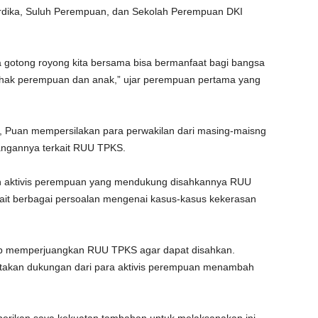
dika, Suluh Perempuan, dan Sekolah Perempuan DKI
 gotong royong kita bersama bisa bermanfaat bagi bangsa
hak perempuan dan anak,” ujar perempuan pertama yang
, Puan mempersilakan para perwakilan dari masing-maisng
angannya terkait RUU TPKS.
ah aktivis perempuan yang mendukung disahkannya RUU
it berbagai persoalan mengenai kasus-kasus kekerasan
.
iap memperjuangkan RUU TPKS agar dapat disahkan.
akan dukungan dari para aktivis perempuan menambah
rikan saya kekuatan tambahan untuk melaksanakan ini