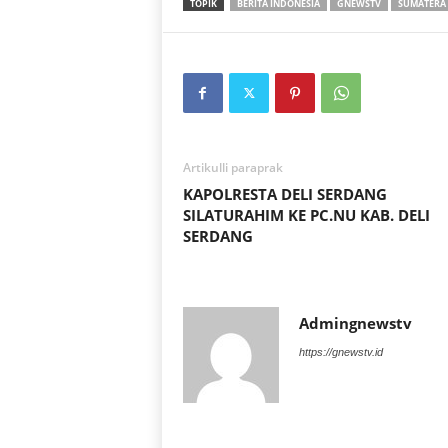
TOPIK
BERITA INDONESIA
GNEWSTV
SUMATERA
Artikulli paraprak
KAPOLRESTA DELI SERDANG
SILATURAHIM KE PC.NU KAB. DELI
SERDANG
Admingnewstv
https://gnewstv.id