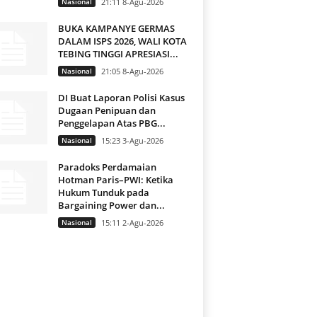
Nasional
21:11 8-Agu-2026
BUKA KAMPANYE GERMAS
DALAM ISPS 2026, WALI KOTA
TEBING TINGGI APRESIASI...
Nasional
21:05 8-Agu-2026
DI Buat Laporan Polisi Kasus
Dugaan Penipuan dan
Penggelapan Atas PBG...
Nasional
15:23 3-Agu-2026
Paradoks Perdamaian
Hotman Paris–PWI: Ketika
Hukum Tunduk pada
Bargaining Power dan...
Nasional
15:11 2-Agu-2026